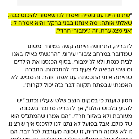
"
שתינו היינו עם גופייה ואמרו לנו שאסור להיכנס ככה.
שאלתי אותה: 'מה אנחנו בבני ברק?' והיא אמרה לי:
'אני מצטערת, זה ג'ימבורי חרדי".
לדבריה, התחושה הייתה קשה במיוחד משום
שמדובר במרחב ציבורי עירוני. "הרגשתי כאילו באנו
לבית כנסת ולא לג'ימבורי. בסוף הכנסנו את הילדים
ומישהי הביאה לי צעיף כדי להתכסות. החברה
שהייתה איתי התכסתה עם אפוד זוהר. זה מביש. לא
האמנתי שבפתח תקווה דבר כזה יכול לקרות".
חסון טוענת כי במקום הוצב שלט שעליו נכתב "יש
להגיע בלבוש הולם", אך לדבריה מדובר בשכונה
מעורבת ולא באזור חרדי. "הם אמרו שהמתנ"ס הוא
של כולם, אבל בפועל לא נתנו לנו להיכנס איך שרצינו.
זו לא שכונה חרדית, זו שכונה מעורבת לכל דבר. הם