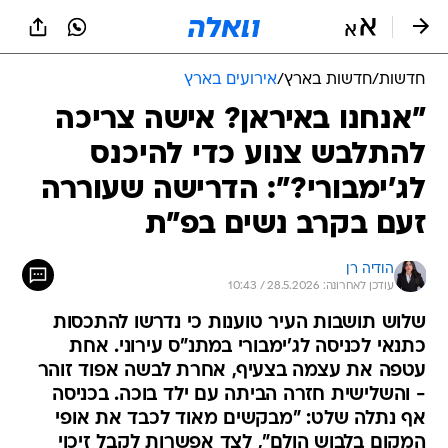
חדשות
/
חדשות בארץ
/
אירועים בארץ
"אנחנו באיראן? אישה צריכה
להתלבש צנוע כדי להיכנס
לג'ימבורי?": הדרישה שעוררה
זעם בקרב נשים בפ"ת
הודיה רן
עודכן לאחרונה: 28.5.2026 / 10:43
שלוש תושבות העיר טוענות כי נדרשו להתכסות
כתנאי לכניסה לג'ימבורי במתנ"ס עירוני. אחת
עטפה את עצמה בצעיף, אחרת לבשה אפוד זוהר
- והשלישית חזרה הביתה עם ילד בוכה. בכניסה
אף נתלה שלט: "מבקשים מאוד לכבד את אופי
המקום בלבוש הולם", לצד אפשרות לקבל זיכוי