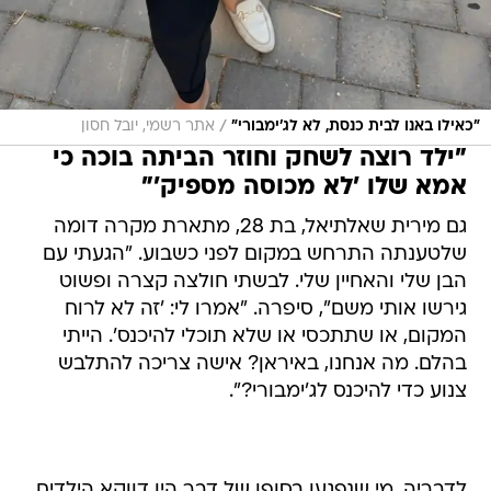
/
"כאילו באנו לבית כנסת, לא לג'ימבורי"
אתר רשמי, יובל חסון
"ילד רוצה לשחק וחוזר הביתה בוכה כי
אמא שלו 'לא מכוסה מספיק'"
גם מירית שאלתיאל, בת 28, מתארת מקרה דומה
שלטענתה התרחש במקום לפני כשבוע. "הגעתי עם
הבן שלי והאחיין שלי. לבשתי חולצה קצרה ופשוט
גירשו אותי משם", סיפרה. "אמרו לי: 'זה לא לרוח
המקום, או שתתכסי או שלא תוכלי להיכנס'. הייתי
בהלם. מה אנחנו, באיראן? אישה צריכה להתלבש
צנוע כדי להיכנס לג'ימבורי?".
לדבריה, מי שנפגעו בסופו של דבר היו דווקא הילדים.