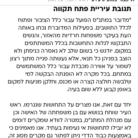
/
לג׳ימבורי במתנ״ס עירוני
אתר רשמי, יובל חסון
תגובת עיריית פתח תקווה
"מדובר במתנ"ס הפועל עבור כלל הציבור ופתוח
לכלל התושבים. בפעילות המדוברת נכחו באותה
העת בעיקר משפחות חרדיות מהאזור, והנשים
התבקשו לגלות התחשבות בכלל המשתתפים
במקום. יודגש כי בשום שלב לא נאסרה כניסתן ולא
הוצב בפניהן כל תנאי, אלא נעשתה פנייה מתוך רצון
לשמור על אווירה מכבדת עבור כלל המשתמשים
במתחם. בכל מקרה לא הופנתה הבקשה למי
שלבשה חולצה קצרה או מכנס, וחלקן מגיעות למקום
באופן קבוע ללא שום בעיה.
יחד עם זאת, אנו מצרים על התחושות שנגרמו. ראש
העיר שוחח בנושא עם בן משפחתה של האישה וכן
עם מנהלת המתנ"ס, במטרה לוודא שמקרים דומים
לא יובילו לתחושות אי נעימות בעתיד. אנו מאמינים כי
באמצעות כבוד הדדי ניתן לפתור גם מקרים מסוג זה,