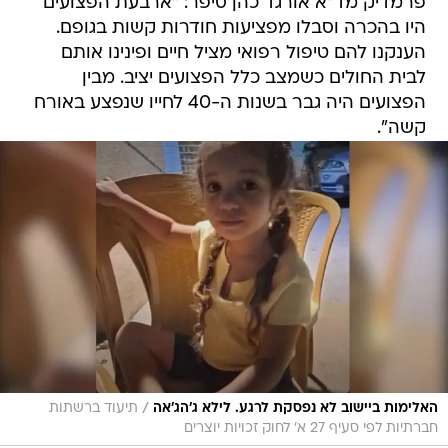
פרמדיק מד"א אורגד כהן סיפר: "ארבעת הפצועים
היו בהכרה וסבלו מפציעות חודרות קשות בגופם.
הענקנו להם טיפול רפואי מציל חיים ופינינו אותם
לבית החולים כשמצב כלל הפצועים יציב. מבין
הפצועים היה גבר בשנות ה-40 לחייו שנפצע באורח
קשה".
/
האלימות ביישוב לא נפסקת לרגע. לילא ג'הג'אה
תיעוד ברשתות
חברתיות לפי סעיף 27 א' לחוק זכויות יוצרים