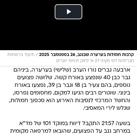
/
קרבות חמולות בערערה שבנגב, 26 בספטמבר 2025
תיעוד ברשתות
חברתיות לפי סעיף 27 א' לחוק זכויות יוצרים
ארבעה גברים נורו הערב (שלישי) בערערה, ביניהם
גבר כבן 40 שנפצע באורח קשה. שלושה פצועים
נוספים, בהם צעיר בן 18 וגבר בן 39, נפצעו באורח
בינוני. שוטרים רבים הגיעו למקום, מחסומים נפרסו,
והחשד המרכזי לנסיבות האירוע הוא סכסוך חמולות,
שגלש לירי המאסיבי.
בשעה 21:57 התקבל דיווח במוקד 101 של מד"א
במרחב נגב על הפצועים, שהובאו למרפאה מקומית