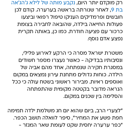
רק מוקדם יותר היום,
נקבע מותה של לילא ג'הג'אה
בת 9
, לאחר שנורתה בראשה בערערה. קודם לכן
חובשים ופרמדיקים העניקו טיפול רפואי וביצעו
פעולות החייאה בילדה, שהובאה לחבירה בצומת
כרכור עם פציעה חודרת. כמו כן, באותה תקרית
נפצע אדם נוסף.
משטרת ישראל מסרה כי הרקע לאירוע פלילי,
ונסיבותיו בבדיקה - כאשר נעצרו מספר חשודים
במסגרת חקירה שנפתחה, אחד מהם אביה של
הילדה. כוחות גדולים מתחנת עירון נמצאים במקום
ואוספים ראיות. מבירור ראשוני בשטח עולה כי ככל
הנראה מדובר בקטטה מקומית שהתפתחה
והסלימה בין שכנים במקום.
"לצערי הרב, ביום שהוא יום חג משלמת ילדה תמימה
חפת פשע את המחיר", סיפר לוואלה תושב הכפר.
"כפר ערערה יחסית שקט לעומת שאר המגזר -