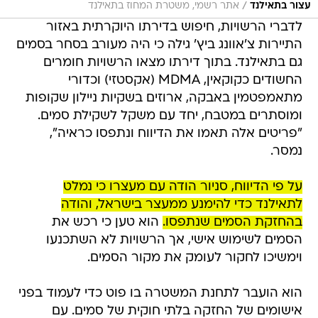
/
עצור בתאילנד
אתר רשמי, משטרת המחוז בתאילנד
לדברי הרשויות, חיפוש בדירתו היוקרתית באזור
התיירות צ'אוונג ביץ' גילה כי היה מעורב בסחר בסמים
גם בתאילנד. בתוך דירתו מצאו הרשויות חומרים
החשודים כקוקאין, MDMA (אקסטזי) וכדורי
מתאמפטמין באבקה, ארוזים בשקיות ניילון שקופות
ומוסתרים במטבח, יחד עם משקל לשקילת סמים.
"פריטים אלה תאמו את הדיווח ונתפסו כראיה",
נמסר.
על פי הדיווח, סניור הודה עם מעצרו כי נמלט
לתאילנד כדי להימנע ממעצר בישראל, והודה
בהחזקת הסמים שנתפסו.
הוא טען כי רכש את
הסמים לשימוש אישי, אך הרשויות לא השתכנעו
וימשיכו לחקור לעומק את מקור הסמים.
הוא הועבר לתחנת המשטרה בו פוט כדי לעמוד בפני
אישומים של החזקה בלתי חוקית של סמים. עם