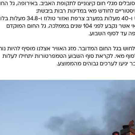
בלים מגלי חום קיצוניים לתקופת האביב. באירופה, גל החו
סטוריים לחודש מאי במדינות רבות ביבשת:
38 מעלות במדריד, 35 מעלות בפריז ו-40 מעלות במערב צרפת ואזור טולוז
שתי מעלות גבוה מהשיא הקודם למאי אשר נקבע לפני 104 שנים בממלכה. גל החום המוקדם
ופה עד לסוף השבוע.
חוש בגל החום המדובר. מזג האוויר אצלנו מוסיף להיות נוח
וף מאי. לקראת סוף השבוע הטמפרטורות יתחילו לעלות
ר יגיעו לערכים גבוהים מהממוצע.