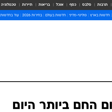
תרבות
סלבס
כסף
אוכל
בריאות
תיירות
טכנולוגיה
חדשות בארץ
פוליטי-מדיני
חדשות בעולם
בחירות 2026
עוד בחדשות
אירועים בארץ
פוליטיקה וממשל
המזרח התיכון
דעות ופרשנויו
חדשות פלילים ומשפט
יחסי חוץ
אירופה
סרי ושלזינגר
חינוך
אמריקה
פרויקטים מיוח
ישראלים בחו"ל
אסיה והפסיפיק
אסור לפספס
בריאות
אפריקה
מדע וסביבה
חברה ורווחה
הנחיות פיקוד 
ארכיון מדורים
זמני כניסת ש
לוח חופשות וח
לוח שנה
חדשות יהדות
 החם ביותר היום
חדשות המשפ