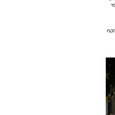
י
וקח