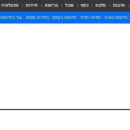
תרבות
סלבס
כסף
אוכל
בריאות
תיירות
טכנולוגיה
חדשות בארץ
פוליטי-מדיני
חדשות בעולם
בחירות 2026
עוד בחדשות
אירועים בארץ
פוליטיקה וממשל
המזרח התיכון
דעות ופרשנויו
חדשות פלילים ומשפט
יחסי חוץ
אירופה
סרי ושלזינגר
חינוך
אמריקה
פרויקטים מיוח
ישראלים בחו"ל
אסיה והפסיפיק
אסור לפספס
בריאות
אפריקה
מדע וסביבה
חברה ורווחה
הנחיות פיקוד 
ארכיון מדורים
זמני כניסת ש
לוח חופשות וח
לוח שנה
חדשות יהדות
חדשות המשפ