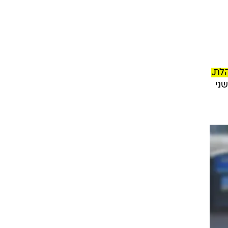
לת.
ני