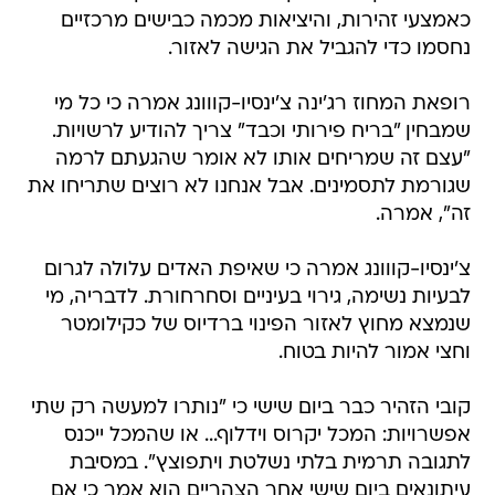
כאמצעי זהירות, והיציאות מכמה כבישים מרכזיים
נחסמו כדי להגביל את הגישה לאזור.
רופאת המחוז רג'ינה צ'ינסיו-קווונג אמרה כי כל מי
שמבחין "בריח פירותי וכבד" צריך להודיע לרשויות.
"עצם זה שמריחים אותו לא אומר שהגעתם לרמה
שגורמת לתסמינים. אבל אנחנו לא רוצים שתריחו את
זה", אמרה.
צ'ינסיו-קווונג אמרה כי שאיפת האדים עלולה לגרום
לבעיות נשימה, גירוי בעיניים וסחרחורת. לדבריה, מי
שנמצא מחוץ לאזור הפינוי ברדיוס של כקילומטר
וחצי אמור להיות בטוח.
קובי הזהיר כבר ביום שישי כי "נותרו למעשה רק שתי
אפשרויות: המכל יקרוס וידלוף... או שהמכל ייכנס
לתגובה תרמית בלתי נשלטת ויתפוצץ". במסיבת
עיתונאים ביום שישי אחר הצהריים הוא אמר כי אם