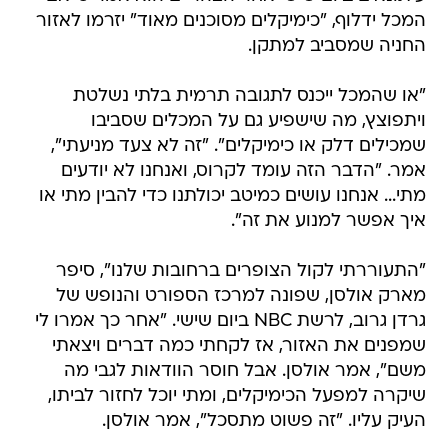
המכל ידלוף, "כימיקלים מסוכנים מאוד" יזרמו לאזור
החניה שמסביב למתקן.
"או שהמכל ייכנס לתגובה תרמית בלתי נשלטת
ויתפוצץ, מה שישפיע גם על המכלים שסביבו
שמכילים דלק או כימיקלים". "זה לא צעד מניעתי",
אמר. "הדבר הזה עומד לקרוס, ואנחנו לא יודעים
מתי... אנחנו עושים כמיטב יכולתנו כדי להבין מתי או
איך אפשר למנוע את זה".
"התעוררתי לקול הצופרים ברחובות שלנו", סיפר
מארק אולסן, שפונה למרכז הספורט והנופש של
גרדן גרוב, לרשת NBC ביום שישי. "אחר כך אמרו לי
שמפנים את האזור, אז לקחתי כמה דברים ויצאתי
משם", אמר אולסן. אבל חוסר הוודאות לגבי מה
שיקרה למפעל הכימיקלים, ומתי יוכל לחזור לביתו,
העיק עליו. "זה פשוט מתסכל", אמר אולסן.