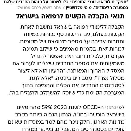
תנאי הקבלה הקשים לרפואה בישראל
הקבלה ללימודי רפואה בישראל נחשבת לאחת
הקשות בעולם, עם דרישות סף גבוהות במיוחד
ותחרות אדירה על מספר מצומצם של מקומות.
למרות זאת, בקמ"ח מאמינים כי שילוב תמיכה
אקדמית, כלכלית וחברתית יאפשר להגדיל
משמעותית את מספר החרדים שיצליחו לעבור את
המסלול הארוך והמאתגר. "הרעיון הוא לא ליצור
מסלול נפרד", מסבירים ביוזמה, "אלא לתת
לסטודנטים החרדים את הכלים והתמיכה בתוך
המערכת הקיימת כדי שיוכלו להשתלב ולהצליח בה".
לפי נתוני ה-OECD לשנת 2023 59% מהרופאים
בישראל הוכשרו בחו"ל, הנתון הגבוה ביותר בקרב
מדינות הארגון. חלק ניכר מהם למד במוסדות שאינם
עומדים בסטנדרטים המקובלים, בעיקר במזרח
אירופה. לפי התוכנית שגובשה, עד שנת 2027
בישראל ילמדו כ-1,700 סטודנטים לרפואה בשנה