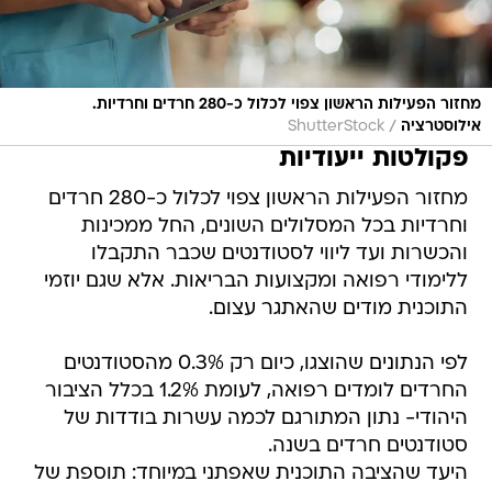
מחזור הפעילות הראשון צפוי לכלול כ-280 חרדים וחרדיות.
/
אילוסטרציה
ShutterStock
פקולטות ייעודיות
מחזור הפעילות הראשון צפוי לכלול כ-280 חרדים
וחרדיות בכל המסלולים השונים, החל ממכינות
והכשרות ועד ליווי לסטודנטים שכבר התקבלו
ללימודי רפואה ומקצועות הבריאות. אלא שגם יוזמי
התוכנית מודים שהאתגר עצום.
לפי הנתונים שהוצגו, כיום רק 0.3% מהסטודנטים
החרדים לומדים רפואה, לעומת 1.2% בכלל הציבור
היהודי- נתון המתורגם לכמה עשרות בודדות של
סטודנטים חרדים בשנה.
היעד שהציבה התוכנית שאפתני במיוחד: תוספת של
כ-2,000 חרדים וחרדיות למקצועות הבריאות
והטיפול בתוך חמש שנים.