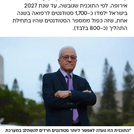
אחת, שזה כפול ממספר הסטודנטים שהיו בתחילת
התהליך (כ-800 בלבד).
"התוכנית הזו נועדה לאפשר ליותר סטודנטים חרדים להשתלב במערכת
/
הבריאות". פרופ' יוסי מקורי
אתר רשמי, ענר גרין
כאמור, כבר בשנת הלימודים הנוכחית (תשפ"ו),