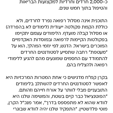
התוכנית אינה מסלול רפואה נפרד לחרדים, ולא
כוללת הקמת פקולטה ייעודית (לימודים לא בהפרדה)
או מסלול קבלה מועדף. הלימודים עצמם יתקיימו
בפקולטות הקיימות לרפואה ובמוסדות האקדמיים
המוכרים בישראל. הדגש, לפי יוזמי המהלך, הוא על
"מעטפת" רחבה שתסייע לסטודנטים החרדים
להתמודד עם החסמים שמונעים מהם להגיע ללימודי
רפואה ולהצליח בהם.
בקרן קמ"ח מדגישים כי אחת המטרות המרכזיות היא
לאפשר לסטודנטים החרדים להשתלב בלימודים
התובעניים מבלי לוותר על אורח חייהם וזהותם.
"הפוטנציאל כבר קיים בשטח, והמשימה שלנו היא
לוודא שהוא לא מתפספס בדרך", אמר מנכ"ל הקרן,
מוטי פלדשטיין. "התפקיד שלנו יהיה לוודא שבוגרי
התוכנית יוכלו לשמור על הזהות החרדית שלהם גם
במסגרת לימודים תובעניים כל כך".