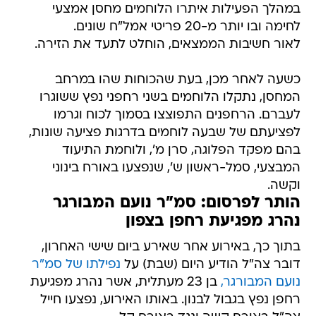
במהלך הפעילות איתרו הלוחמים מחסן אמצעי
לחימה ובו יותר מ-20 פריטי אמל"ח שונים.
לאור חשיבות הממצאים, הוחלט לתעד את הזירה.
כשעה לאחר מכן, בעת שהכוחות שהו במרחב
המחסן, נתקלו הלוחמים בשני רחפני נפץ ששוגרו
לעברם. הרחפנים התפוצצו בסמוך לכוח וגרמו
לפציעתם של שבעה לוחמים בדרגות פציעה שונות,
בהם מפקד הפלוגה, סרן מ', ולוחמת התיעוד
המבצעי, סמל-ראשון ש', שנפצעו באורח בינוני
וקשה.
הותר לפרסום: סמ"ר נועם המבורגר
נהרג מפגיעת רחפן בצפון
בתוך כך, באירוע אחר שאירע ביום שישי האחרון,
דובר צה"ל הודיע היום (שבת) על
נפילתו של סמ"ר
נועם המבורגר,
בן 23 מעתלית, אשר נהרג מפגיעת
רחפן נפץ בגבול לבנון. באותו האירוע, נפצעו חייל