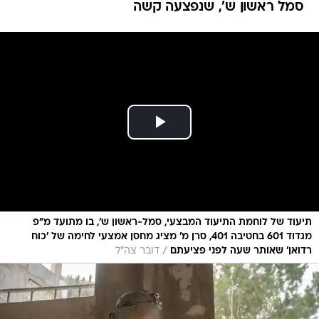
סמל ראשון ש', שנפצעה קשה
תיעוד של לוחמת התיעוד המבצעי, סמל-ראשון ש׳, בו מתועד מ״פ
מגדוד 601 בחטיבה 401, סרן מ׳ מציג מחסן אמצעי לחימה של ׳כוח
/
רדואן׳ שאותר שעה לפני פציעתם
דובר צה"ל