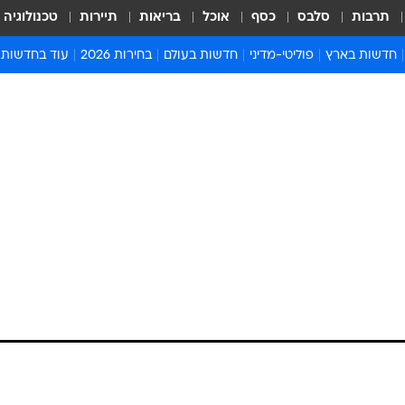
תרבות
סלבס
כסף
אוכל
בריאות
תיירות
טכנולוגיה
חדשות בארץ
פוליטי-מדיני
חדשות בעולם
בחירות 2026
עוד בחדשות
אירועים בארץ
פוליטיקה וממשל
המזרח התיכון
דעות ופרשנויו
חדשות פלילים ומשפט
יחסי חוץ
אירופה
סרי ושלזינגר
חינוך
אמריקה
פרויקטים מיוח
ישראלים בחו"ל
אסיה והפסיפיק
אסור לפספס
בריאות
אפריקה
מדע וסביבה
חברה ורווחה
הנחיות פיקוד 
ארכיון מדורים
זמני כניסת ש
לוח חופשות וח
לוח שנה
חדשות יהדות
חדשות המשפ