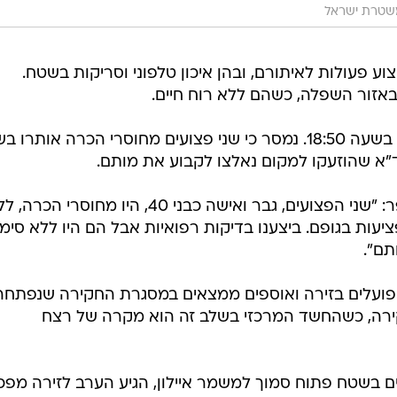
שטרת ישראל
 פעולות לאיתורם, ובהן איכון טלפוני וסריקות בשטח.
אזור השפלה, כשהם ללא רוח חיים.
הדיווח התקבל במוקד 101 של מד"א בשעה 18:50. נמסר כי שני פצועים מחוסרי הכרה אותר
ד"א שהוזעקו למקום נאלצו לקבוע את מותם.
פראמדיק מד"א מוחמד פוואקה סיפר: "שני הפצועים, גבר ואישה כבני 40, היו מחוסרי הכ
עות בגופם. ביצענו בדיקות רפואיות אבל הם היו ללא סימנ
תם".
י פועלים בזירה ואוספים ממצאים במסגרת החקירה שנפתחה
קירה, כשהחשד המרכזי בשלב זה הוא מקרה של רצח
ים בשטח פתוח סמוך למשמר איילון, הגיע הערב לזירה מפכ