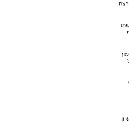
רצח
שתו
מוך
ון.