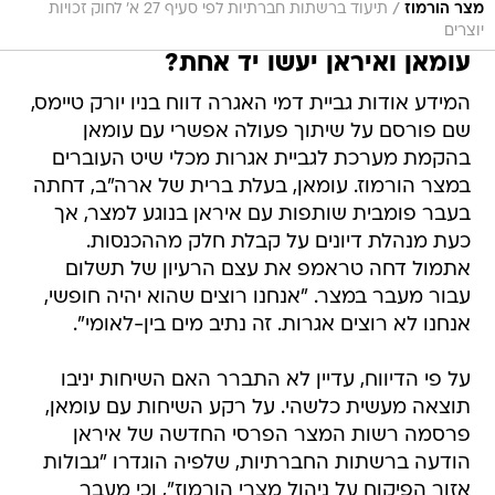
/
מצר הורמוז
תיעוד ברשתות חברתיות לפי סעיף 27 א' לחוק זכויות
יוצרים
עומאן ואיראן יעשו יד אחת?
המידע אודות גביית דמי האגרה דווח בניו יורק טיימס,
שם פורסם על שיתוך פעולה אפשרי עם עומאן
בהקמת מערכת לגביית אגרות מכלי שיט העוברים
במצר הורמוז. עומאן, בעלת ברית של ארה"ב, דחתה
בעבר פומבית שותפות עם איראן בנוגע למצר, אך
כעת מנהלת דיונים על קבלת חלק מההכנסות.
אתמול דחה טראמפ את עצם הרעיון של תשלום
עבור מעבר במצר. "אנחנו רוצים שהוא יהיה חופשי,
אנחנו לא רוצים אגרות. זה נתיב מים בין-לאומי".
על פי הדיווח, עדיין לא התברר האם השיחות יניבו
תוצאה מעשית כלשהי. על רקע השיחות עם עומאן,
פרסמה רשות המצר הפרסי החדשה של איראן
הודעה ברשתות החברתיות, שלפיה הוגדרו "גבולות
אזור הפיקוח על ניהול מצרי הורמוז", וכי מעבר