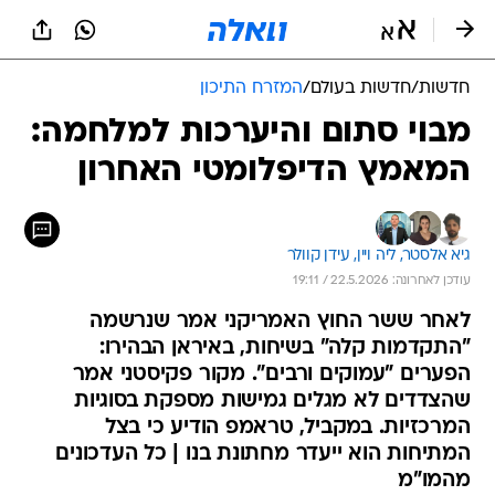
חדשות
/
חדשות בעולם
/
המזרח התיכון
מבוי סתום והיערכות למלחמה:
המאמץ הדיפלומטי האחרון
גיא אלסטר, 
ליה ויין, 
עידן קוולר
עודכן לאחרונה: 22.5.2026 / 19:11
לאחר ששר החוץ האמריקני אמר שנרשמה
"התקדמות קלה" בשיחות, באיראן הבהירו:
הפערים "עמוקים ורבים". מקור פקיסטני אמר
שהצדדים לא מגלים גמישות מספקת בסוגיות
המרכזיות. במקביל, טראמפ הודיע כי בצל
המתיחות הוא ייעדר מחתונת בנו | כל העדכונים
מהמו"מ