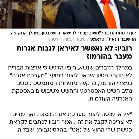
ייעדר מחתונת בנו: "חשוב עבורי להישאר בוושינגטון במהלך התקופה
/
החשובה הזאת". טראמפ
עיבוד תמונה, רויטרס
רוביו: לא נאפשר לאיראן לגבות אגרות
מעבר בהורמוז
במהלך הדברים שנשא, רוביו הדגיש כי ארצות הברית
לא תקבל ניסיון איראני ליצור בפועל "מערכת אגרה"
במצרי הורמוז, ברקע המתיחות המתמשכת סביב
נתיב השיט האסטרטגי והחשש משיבושים באספקת
האנרגיה העולמית.
"איראן מנסה ליצור מערכת אגרה במצר, ואף מדינה
לא צריכה לקבל את זה", אמר רוביו לכתבים לקראת
פגישת שרי החוץ של נאט"ו בהלסינגבורג, שבדיה.