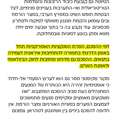
הטיוטה גם קובעת כיבוד הריבונות והשלמות
הטריטוריאלית ואי-התערבות בעניינים פנימיים, לצד
הבטחת חופש השיט במפרץ הערבי, במצר הורמוז
ובים עומאן והקמת מנגנון משותף לפיקוח ולפתרון
סכסוכים. עוד נקבע בה כי בתוך שבעה ימים יחלו
משא ומתן בנוגע לסוגיות שבמחלוקת.
לפי ההסכם, הסרת הסנקציות האמריקניות תחל
באופן הדרגתי בתמורה להתחייבות איראנית לעמידה
בתנאים. ההסכם גם מדגיש מחויבות לחוק הבינלאומי
ולאמנת האו"ם.
מקור פקיסטני מסר גם הוא לערוץ הסעודי אל-חדת'
כי אופטימיות זהירה היא הכותרת של המגעים
המתנהלים כעת סביב ההסכם המתגבש. "אנו
משקיעים מאמצים ומקיימים מגעים מתמשכים
לצמצום הפערים בסוגיית האורניום ומצר הורמוז. אין
חלופה להסכם ביניים בין וושינגטון לטהראן. צמצום