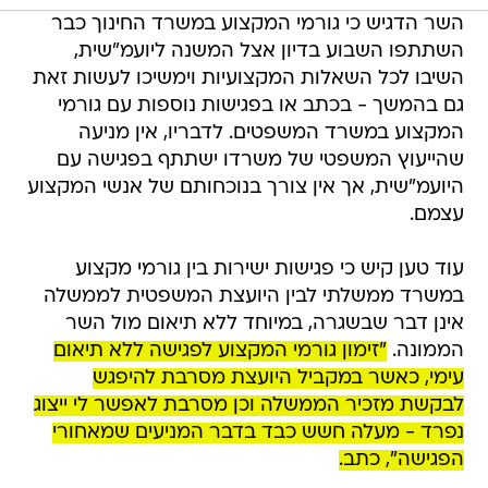
השר הדגיש כי גורמי המקצוע במשרד החינוך כבר
השתתפו השבוע בדיון אצל המשנה ליועמ"שית,
השיבו לכל השאלות המקצועיות וימשיכו לעשות זאת
גם בהמשך - בכתב או בפגישות נוספות עם גורמי
המקצוע במשרד המשפטים. לדבריו, אין מניעה
שהייעוץ המשפטי של משרדו ישתתף בפגישה עם
היועמ"שית, אך אין צורך בנוכחותם של אנשי המקצוע
עצמם.
עוד טען קיש כי פגישות ישירות בין גורמי מקצוע
במשרד ממשלתי לבין היועצת המשפטית לממשלה
אינן דבר שבשגרה, במיוחד ללא תיאום מול השר
הממונה.
"זימון גורמי המקצוע לפגישה ללא תיאום
עימי, כאשר במקביל היועצת מסרבת להיפגש
לבקשת מזכיר הממשלה וכן מסרבת לאפשר לי ייצוג
נפרד - מעלה חשש כבד בדבר המניעים שמאחורי
הפגישה", כתב.