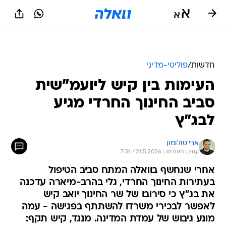
חדשות
/
פוליטי-מדיני
העימות בין קיש ליועמ"שית
סביב החינוך החרדי מגיע
לבג"ץ
אבי סולומון
עודכן לאחרונה: 21.5.2026 / 7:31
אחרי שנחשף בוואלה המתח סביב הטיפול
בעתירות החינוך החרדי, גלי בהרב-מיארה עדכנה
את בג"ץ כי סירובו של שר החינוך יואב קיש
לאפשר לבכירי משרדו להשתתף בפגישה - עמה
מונע גיבוש של עמדת המדינה. מנגד, קיש תקף: