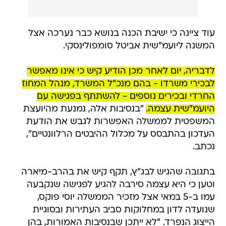
עוד ציינה כי ישיבת הכנה בנושא כבר נערכה אצל
המשנה ליועמ"שית אביטל סומפולינסקי.
לדבריה, יום לאחר מכן הודיע קיש כי אינו מאפשר
לבכירי משרדו - בהם מנכ"ל המשרד, מנהל המחוז
החרדי ובכירים נוספים - להשתתף בפגישה עם
היועמ"שית עצמה.
"בנסיבות אלה, נמנעת מהיועצת
המשפטית לממשלה האפשרות לגבש את הודעת
העדכון בהתבסס על מכלול ההיבטים הרלוונטיים",
נכתב.
בתגובה שהגיש לבג"ץ, תקף קיש את בהרב-מיארה
וטען כי היא עצמה סירבה להגיע לפגישה שנקבעה
עמו ב-5 במאי אצל מזכיר הממשלה יוסי פוקס,
שנועדה לדון במחלוקות סביב העתירות ובסוגיית
הייצוג הנפרד. "לא ייתכן שבנסיבות האמורות, בהן