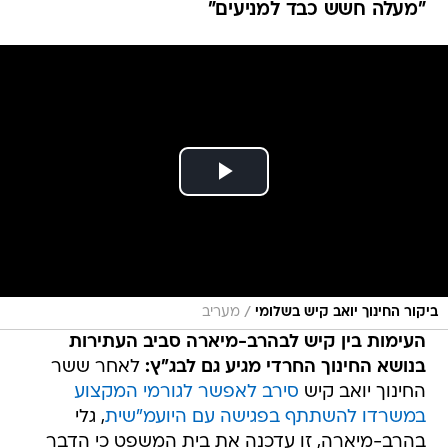
"מעלה חשש כבד למניעים"
/
ביקור החינוך יואב קיש בשלומי
מעריב
העימות בין קיש לבהרב-מיארה סביב העתירות
בנושא החינוך החרדי מגיע גם לבג"ץ:
לאחר ששר
החינוך יואב קיש
סירב לאפשר לגורמי המקצוע
במשרדו להשתתף בפגישה עם היועמ"שית
, גלי
בהרב-מיארה, זו עדכנה את בית המשפט כי הדבר