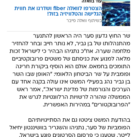
עוד בוואלה
הצטרפו לוואלה fiber ושדרגו את חווית
הגלישה והטלוויזיה בזול!
בשיתוף וואלה פייבר
שר החוץ גדעון סער היה הראשון להתנער
מהתנהלותו של בן גביר, לא נותר חייב ובחר להחזיר
מלחמה שערה. אח"כ נתניהו הבהיר כי לישראל זכות
מלאה למנוע את כניסתם של משטים פרובוקטיביים
התומכים בחמאס. אולם הוא הוסיף ביקורת חריגה
ופומבית על שר הביטחון הלאומי: "האופן שבו השר
בן גביר נהג בפעילי המשט אינו עולה בקנה אחד עם
הערכים והנורמות של מדינת ישראל.", אמר ראש
הממשלה שהורה לרשויות הרלוונטיות לגרש את
"הפרובוקטורים" במהירות האפשרית.
בהודעת המשט ציטטו גם את הסתייגויותיהם
הפומביות של סער, נתניהו והשגריר בוושינגטון יחיאל
לייטר, שטענו כי פרסום הסרטונים פוגע בישראל.