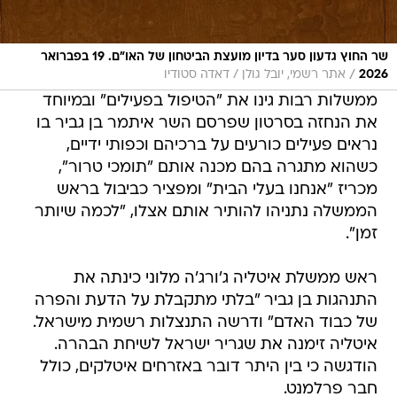
שר החוץ גדעון סער בדיון מועצת הביטחון של האו״ם. 19 בפברואר
/
2026
אתר רשמי, יובל גולן / דאדה סטודיו
ממשלות רבות גינו את "הטיפול בפעילים" ובמיוחד
את הנחזה בסרטון שפרסם השר איתמר בן גביר בו
נראים פעילים כורעים על ברכיהם וכפותי ידיים,
כשהוא מתגרה בהם מכנה אותם "תומכי טרור",
מכריז "אנחנו בעלי הבית" ומפציר כביבול בראש
הממשלה נתניהו להותיר אותם אצלו, "לכמה שיותר
זמן".
ראש ממשלת איטליה ג'ורג'ה מלוני כינתה את
התנהגות בן גביר "בלתי מתקבלת על הדעת והפרה
של כבוד האדם" ודרשה התנצלות רשמית מישראל.
איטליה זימנה את שגריר ישראל לשיחת הבהרה.
הודגשה כי בין היתר דובר באזרחים איטלקים, כולל
חבר פרלמנט.