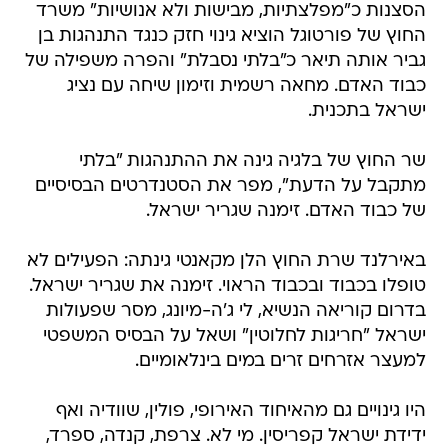
הסצנות כ"מפלצתיות, מבישות ולא אנושיות" משרד
החוץ של פורטוגל הוציא גינוי חזק כנגד התנהגות בן
גביר אותה תיאר כ"בלתי נסבלת" והפרה משפילה של
כבוד האדם. מחאה רשמית וזימון שיחה עם נציג
ישראל בתכנית.
שר החוץ של בלגיה גינה את ההתנהגות "בלתי
מתקבל על הדעת", מפר את הסטנדרטים הבסיסיים
של כבוד האדם. זימנה שגריר ישראל.
באירלנד שרת החוץ הלן מקאנטי גינתה: הפעילים לא
טופלו בכבוד ובכבוד הראוי. זימנה את שגריר ישראל.
בדרום קוריאה הנשיא, לי ג'ה-מיונג, מסר שפעולות
ישראל "חריגות לחלוטין" ושאל על הבסיס המשפטי
למעצר אזרחים זרים במים בינלאומיים.
היו גינויים גם מהאיחוד האירופי, פולין, שוודיה ואף
ידידת ישראל קפריסין. מי לא. צרפת, קנדה, ספרד,