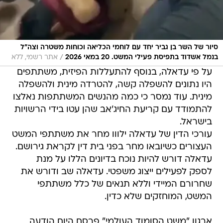
סיור של השר בן גביר יחד עם לוחמי הכליאה וכוחות משטרה וצה״ל
/
בנמל אשדוד בתפיסת פעילי המשט. 20 במאי 2026
אתר רשמי, ללא
על פי עדאלה, בנוסף להתעללות הפיזית, משתתפים
היו נתונים להשפלה קשה, להטרדה מינית ולהשפלה
מינית. עוד נמסר כי כמה מהנשים המשתתפות נאלצו
להתמודד עם קריעת החיג'אב שהן עטו בידי הרשויות
בישראל.
עורכי הדין של עדאלה ילווו מחר את משתתפי המשט
העצורים כשיובאו מחר בפני בית דין לקראת גירושם.
עדאלה דורש להיות נוכח בדיונים הללו על מנת
לספק לפעילים ייצוג משפטי. עדאלה שב ודורש את
שחרורם המיידי וללא תנאים של כלל משתתפי
המשט, המוחזקים שלא כדין.
ארגון "משט הסומוד העולמי" פרסם היום הודעה