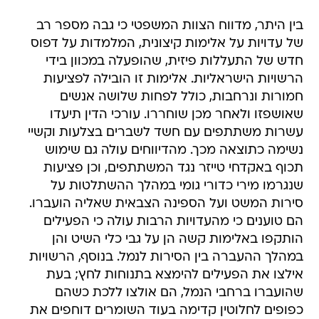
בין היתר, מדווח הצוות המשפטי כי גבה מספר רב
של עדויות על אלימות קיצונית, המלמדות על דפוס
חדש של התעללות פיזית, שהופעלה במכוון בידי
הרשויות הישראליות. אלימות זו הובילה לפציעות
חמורות ונרחבות, כולל לפחות שלושה אנשים
שאושפזו ולאחר מכן שוחררו. עורכי הדין תיעדו
עשרות משתתפים עם חשד לשברים בצלעות וקשיי
נשימה כתוצאה מכך. מהדיווחים עולה גם שימוש
תכוף באקדחי טייזר נגד המשתתפים, וכן פציעות
שנגרמו מירי כדורי גומי במהלך ההשתלטות על
סירות המשט ועל הספינה הצבאית שאליה הועברו.
הם טוענים כי מהעדויות הרבות עולה כי הפעילים
הותקפו באלימות קשה הן על גבי כלי השיט והן
במהלך ההעברה בין הסירות לנמל. בנוסף, הרשויות
אילצו את הפעילים להימצא בתנוחות לחץ; בעת
שהועברו ברחבי הנמל, הם אולצו ללכת כשהם
כפופים לחלוטין קדימה בעוד השומרים דוחפים את