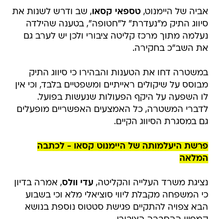
אביה של היימנוט,
טספאי קסאו
, שב ודרש לשנות את
סיווג התיק מ"נעדרת" ל"חטופה", בטענה שהילדה
נעלמה מתוך מרכז קליטה ציבורי ולכן יש לערב גם
את השב"כ בחקירה.
במשטרה דחו את הטענות והבהירו כי סיווג התיק
מבוסס על שיקולים ראייתיים ומשפטיים בלבד, וכי אין
לו השפעה על היקף הפעולות שנעשות בפועל.
לדברי המשטרה, כל האמצעים האפשריים מופעלים
גם במסגרת הסיווג הקיים.
פרשת היעלמותה של היימנוט קסאו - לכתבה
המלאה
נציגת משרד העלייה והקליטה,
עדי וולס
, אמרה בדיון
כי המשפחה מקבלת ליווי סוציאלי מלא וכי בשבוע
הבא צפויה להתקיים פגישת סטטוס נוספת בנושא