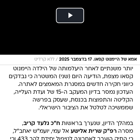
/
אמא של היימנוט קסאו. 17 בדצמבר 2025
ללא קרדיט
יותר משנתיים לאחר היעלמותה של הילדה היימנוט
קסאו מצפת, הודיעה היום (שני) המשטרה כי נבדקים
כיווני חקירה חדשים במסגרת המאמצים לאתרה.
העדכון נמסר בדיון המעקב ה-15 של ועדת העלייה,
הקליטה והתפוצות בכנסת, שעסק בפרשה
שממשיכה לטלטל את הציבור הישראלי.
במהלך הדיון, שנערך בראשות
ח"כ גלעד קריב
,
מסרה
רפ"ק שרית אלישע
אל עמי, יועמ"ש יאחב"ל,
כי התיק הועבר לאחרונה לטיפול יחידת להב 433 וכי