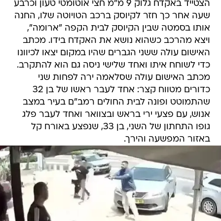
הצטייד באקדח גלוק 9 מ"מ חצי אוטומטי טעון וכרבע
שעה אחר כך חזר לקיוסק ברכב הטויוטה שלו, החנה
אותו בסמטה שבין הקיוסק לבית הקפה "ארומה",
ויצא מהרכב כשהוא נושא את האקדח בידו. מכתב
האישום עולה ששני הגברים שהיו במקום יצאו לכיוונו
כדי לשוחח איתו ואחד שלישי ניסה גם הוא להתקרב.
מכתב האישום עולה שסלאמה ירה לפחות שני
כדורים מטווח קצר: אחד לעבר ראשו של בן 32
שהתמוטט ופונה לבית החולים רמב"ם בעיר במצב
אנוש, עם פצעי ירי בראש ובצוואר ואחד לעבר פלג
גופו התחתון של השני, בן 33, שנפצע באורח קל
באזור המפשעה והירך.