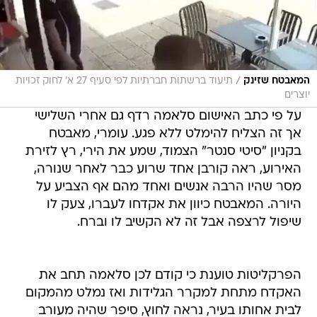
/
המאבטח שזינק
תיעוד ברשתות חברתיות לפי סעיף 27 א' לחוק זכויות
יוצרים
על פי כתב האישום סלאמה רדף גם אחרי השלישי
אך זה הצליח להימלט ללא פגע. עומרי, מאבטח
בקניון "סיטי סנטר" הצמוד, שמע את הירי, רץ לזירת
האירוע, ראה קורבן אחד שרוע כבר לאחר שנורה,
מסר שהיו הרבה אנשים ואחד מהם אף הצביע על
היורה. המאבטח כיוון את אקדחו לעברו, צעק לו
שיפול לרצפה אבל זה לא הקשיב לו וברח.
הפרקליטות טוענת כי קודם לכן סלאמה תחב את
האקדח מתחת למקרר הגלידות ואז נמלט מהמקום
לבית אחותו בעיר, נראה לחוץ, סיפר שהיה מעורב