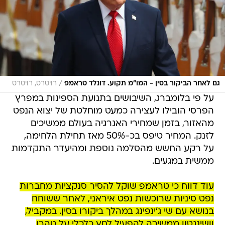
/
גם לאחר הביקור בסין - המו"מ תקוע. דונלד טראמפ
רויטרס, רויטרס
על פי בלומברג, השיבושים בתנועת הספינות במפרץ
הפרסי הובילו לעצירה כמעט מוחלטת של יצוא הנפט
מהאזור, בזמן שמחירי האנרגיה בעולם ממשיכים
לזנק. המחיר טיפס בכ-50% מאז תחילת הלחימה,
על רקע החשש מהסלמה נוספת ומהיעדר התקדמות
ממשית במגעים.
עוד דווח כי טראמפ שוקל להסיר סנקציות מחברות
נפט סיניות שרוכשות נפט איראני, לאחר ששוחח
בנושא עם שי ג'ינפינג במהלך ביקורו בסין. במקביל,
וושינגטון ממשיכה להפעיל לחץ כלכלי על טהרן