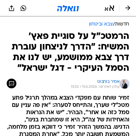
חדשות
/
צבא וביטחון
הרמטכ"ל על סוגיית פאץ'
המשיח: "הדרך לניצחון עוברת
דרך צבא ממושמע, יש לנו את
הסמל העיקרי - דגל ישראל"
אמיר בוחבוט
עודכן לאחרונה: 15.5.2026 / 15:32
זמיר שוחח עם מפקדי הצבא במהלך תרגיל פתע
מטכ"לי שערך, והתייחס לסערה: "אין פה עניין עם
סמל כזה או אחר", הבהיר. "יש את הנראות
והאחידות של צה"ל, היא זו שמחברת בנינו",
הדגיש. בהמשך הזהיר זמיר כי דווקא בזמן מלחמה,
המשמעת חשובה יותר מכל, "אחרת המסגרת