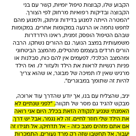
הקבוע שלו, קבוצות טיפול יומיות, קשר עם בני
הקבוצה ובדיקות רפואיות מרחוק לפי הצורך.
"המטרה הייתה למנוע בדידות וניתוק, ולמנוע מהם
לחפש נחמה או הרגעה במקומות אחרים. במקומות
שבהם הטיפול הופסק זמנית, ראינו הידרדרות
משמעותית במצב הנוער. גם ההורים נשחקו. הרבה
הורים חרדים בעצמם מהטילים, מהמצב הביטחוני
ומהמצב הכלכלי. לפעמים אין להם כוח, סבלנות או
פניות רגשיות לראות את הילד ולעזור לו. ואז הילד
מרגיש שאין לו תמיכה של מבוגר, או שהוא צריך
להיות זה שתומך במבוגרים".
יניב, שהצליח עם בנו, אך יודע שהדרך עוד ארוכה,
מבקש להגיד גם מסר של תקווה
. "לפני שנתיים לא
האמנתי שנגיע לנקודה הזאת בכלל. היום אני רואה
את הילד שלי חוזר לחיים. זה לא נגמר, אבל יש דרך.
אם אתם מזהים מצב כזה - אל תדחיקו. אל תגידו זה
יעבור, אל תחשבו שזה רק מרד נעורים. התמכרות