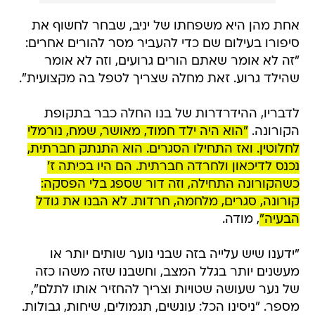
אחת מהן היא משפחתו של יניב, שבחר לחשוף את
סיפורו בעילום שם כדי להעביר מסר להורים אחרים:
"זה לא אומר שאתם הורים גרועים, וזה לא אומר
שהילד גרוע. זאת מחלה שצריך לטפל בה מקצועית".
לדבריו, ההידרדרות של בנו החלה כבר בתקופת
הקורונה.
"הוא היה ילד חמוד, מאושר, שמח, נורמלי
לחלוטין. ואז התחילו הסגרים. הוא התנתק חברתית,
נכנס לדיכאון ולחרדה חברתית. הם היו בכיתה ז'
כשהקורונה התחילה, וזה דור שספג בלי הפסקה:
קורונה, סגרים, מלחמה, חרדות. לא הבנו את גודל
הבעיה"
, מודה.
"ידענו שיש עלייה בזה שבני נוער שותים יותר או
מעשנים יותר בגלל המצב, וחשבנו שזה משהו כזה
של נער שעושה שטויות וצריך להחזיר אותו לתלם",
מספר. "ניסינו הכל: עונשים, תגמולים, שיחות, גבולות.