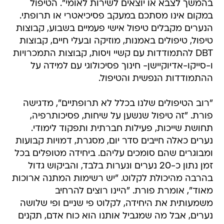
בהמשך לצבא או יוצאים לשירות לאומי". הטיפול
במקום אינו מסתכם במעקב פסיכיאטרי או תרופתי.
הנערים מקבלים טיפול אישי פעמיים בשבוע, קבוצות
טיפול, טיפולים באמנות, מוזיקה ובעלי חיים, קבוצות
DBT להתמודדות עם קשיי ויסות, קבוצות התמכרויות
ו-סייקו-אדיוקיישן- חינוך פסיכולוגי עם למידה על
ההתמודדות הנפשית והטיפול.
"רוב הטיפולים שלנו בכלל לא תרופתיים", מדגישה
פורת. "זה טיפול שנשען על שיחות, פסיכותרפיה,
תחושת שייכות, פעילות חברתית ותפקוד לימודי.
נערים כאלה חייבים סדר יום, מסגרת, דמויות קבועות
ומבוגרים שהם סומכים עליהם. ביחידה מטופלים בכל
זמן נתון כ-20 נערים ונערות בלבד, והביקוש גדול
בהרבה מהיכולת לקלוט. "יש רשימות המתנה ארוכות
מאוד", אומרת פורת. "היינו רוצים להרחיב
משמעותית את היחידה, לקלוט פי שניים ופי שלושה
נערים, אבל מה שמגביל אותנו הוא כוח אדם, תקנים