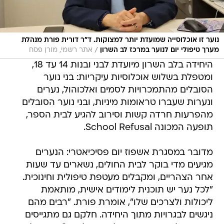
נוער זו אוכלוסייה שמועדת יותר למצוקות. ד"ר דורית פורת מנהלת
/
מערך טיפולי יום לנוער במרכז לב השרון
אתר רשמי, מורן פסח
היחידה בלב השרון מיועדת לבני ובנות 14 עד 18,
ומטפלת בשלוש אוכלוסיות עיקריות: בני נוער
הסובלים מהתמכרויות לסמים ואלכוהול, נערים
ונערות שעברו טראומות מיניות, ובני נוער הסובלים
מהפרעות חרדה קשות וסירוב להגיע לבית הספר,
תופעה המכונה School Refusal.
מדובר במסגרת אשפוז יום פסיכיאטרי: הנערים
מגיעים מדי בוקר לבית החולים, נשארים עד שעות
אחר הצהריים, ומקבלים מעטפת טיפולית וחינוכית.
"לכל נער יש תוכנית לימודים אישית, מותאמת
ליכולות ולצרכים שלו", אומרת פורת. "רבים מהם
ניגשים לבגרויות מתוך היחידה. חלקם גם מתגייסים