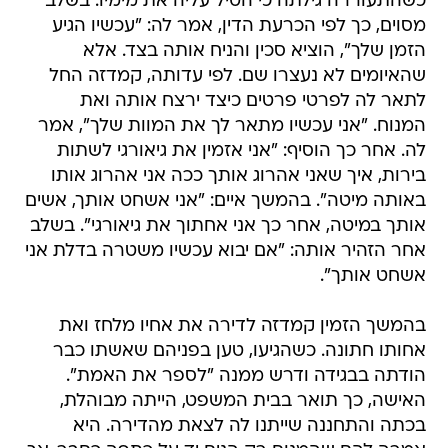
כשהתעוררה גילתה כי הטיל עליה את מימיו. בשלב
מסוים, כך לפי הכרעת הדין, אמר לה: "עכשיו הגיע
הזמן שלך", הוציא סכין והניח אותה בצד. אלא
שהאיומים לא נעצרו שם. לפי עדותה, קמדזה החל
לתאר לה לפרטי פרטים כיצד ירצח אותה ואת
המנוח. "אני עכשיו מתאר לך את המוות שלך", אמר
לה. אחר כך הוסיף: "אני אזמין את גיאורגי לשתות
בירות, איך שאני אהרוג אותך ככה אני אהרוג אותו
באותה מיטה". בהמשך איים: "אני אשחט אותך, אשים
אותך במיטה, אחר כך אני אחתוך את גיאורגי". בשלב
אחר הזהיר אותה: "אם יבוא עכשיו משטרה בדלת אני
אשחט אותך".
בהמשך הזמין קמדזה לדירה את אחיו מלחז ואת
אחותו חתונה. כשהגיעו, טען בפניהם שאשתו כבר
הודתה בבגידה ודרש ממנה "לספר את האמת".
האישה, כך תואר בבית המשפט, הייתה מבוהלת,
בכתה והתחננה שייתנו לה לצאת מהדירה. היא