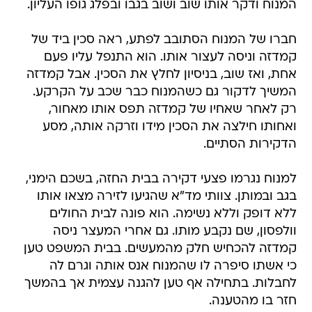
המנוח ודקר אותו שוב ושוב בגבו ובפלג גופו העליון.
חברו של המנוח הסתובב לפתע, ראה סכין ביד של
קמדזה וניסה לעצור אותו. הוא התנפל עליו פעם
אחת, ואז שוב, בניסיון לחלץ את הסכין. אבל קמדזה
המשיך לדקור גם כשהמנוח כבר שכב על הקרקע.
רק לאחר שאחיו של קמדזה תפס אותו מאחור,
ואחותו חילצה את הסכין מידו וזרקה אותה, מסע
הדקירות הסתיים.
למנוח נגרמו פצעי דקירה בבית החזה, בשכם הימני,
בגב ובמותן. צוותי מד"א שהגיעו לזירה מצאו אותו
ללא דופק וללא נשימה. הוא פונה לבית החולים
וולפסון, שם נקבע מותו. גם אחרי המעצר ניסה
קמדזה להכחיש חלק מהמעשים. בבית המשפט טען
כי אשתו סיפרה לו שהמנוח אנס אותה וגרם לה
לחבלות. בתחילה אף טען להגנה עצמית אך בהמשך
חזר בו מהטענה.