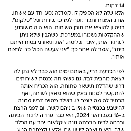
14 דקות.
אלא שזה לא הספיק לו. קמדזה נסע יחד עם אשתו,
אחיו, המנוח וחבר נוסף למרכז שירות של "סלקום",
בניסיון להוציא את תוכן השיחות. הוא היה משוכנע
שההקלטות נשמרו במערכת. כשהבין שלא ניתן
לשחזר אותן, איבד שליטה. "את וגיאורגי בטוח הייתם
ביחד", אמר לה אחר כך: "אני אעשה הכול כדי לרצוח
אותו".
לפי הכרעת הדין, באותם ימים הוא כבר לא נתן לה
לצאת מהבית לבד. גם כשהייתה נכנסת לשירותים
דרש שהדלת תישאר פתוחה. הוא הכריח אותה
להתקשר למנוח בזמן שהוא מאזין לשיחה, ואף
הכתיב לה מה לומר לו. בשלב מסוים דרש ממנה
להישבע בכנסייה שאין ביניהם קשר. יום לפני הרצח,
ב-16 בפברואר 2024, היא כבר פחדה לחזור הביתה
וברחה לבית חברתה נונה ציקלאורי יחד עם הכלב
שלה. היא נשארה לישון שם. אלא שלמחרת הגיע