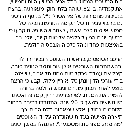
בית המשפט המחוזי בתל אביב הרשיע היום (חמישי)
את קמדזה, בן 62, שוהה בלתי חוקי מגאורגיה, ברצח
בנסיבות מחמירות של פיראשוילי ז"ל. בנוסף הורשע
גם בריבוי עבירות של תקיפה הגורמת חבלה של
ממש ואיומים כלפי אשתו, לאחר שהשופטים קבעו כי
במשך שנים הפעיל כלפיה אלימות קשה, שלט בה
באמצעות פחד וניהל כלפיה אובססיה חולנית.
הרכב השופטים, בראשות השופט הבכיר ירון לוי
ובהשתתפות השופטים אילן צור ותמר סנונית פורר,
קיבל את עמדת פרקליטות מחוז תל אביב, שיוצגה
בידי עורכי הדין יונתן טל ואוריין מלול, וקבע כי הרצח
בוצע לאחר תכנון מוקדם וגיבוש החלטה ברורה
להמית את המנוח. לפי הכרעת הדין, קמדזה ואשתו
היו נשואים במשך כ-20 שנה והתגוררו בדירה ברחוב
הלוחמים בחולון. אלא שמאחורי דלת הבית, כך
תיארה האישה בעדות שהוגדרה על ידי השופטים
"מהימנה, מפורטת ומשכנעת", התנהלו במשך שנים