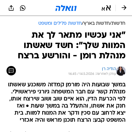
חדשות
/
חדשות בארץ
/
חדשות פלילים ומשפט
"אני עכשיו מתאר לך את
המוות שלך": חשד שאשתו
מנהלת רומן - והורשע ברצח
הודיה רן
עודכן לאחרונה: 14.5.2026 / 16:45
במשך שבועות היה מורמן קמדזה משוכנע שאשתו
מנהלת קשר עם חבר המשפחה גיורגי פיראשוילי.
לפי הכרעת הדין, הוא איים שוב ושוב שירצח אותו,
חנק את אשתו, והתעלל בה במשך שעות • ואז
יצא לרחוב עם סכין ודקר את המנוח למוות. בית
המשפט קבע: הרצח תוכנן מראש והיה אכזרי