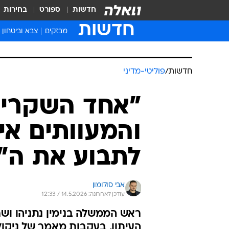
חדשות
ספורט
בחירות
חדשות
מבזקים
צבא וביטחון
חדשות
/
פוליטי-מדיני
"אחד השקרים
והמעוותים אי
לתבוע את ה"נ
אבי סולומון
עודכן לאחרונה: 14.5.2026 / 12:33
ראש הממשלה בנימין נתניהו ושר
העיתון, בעקבות מאמר של ניקו