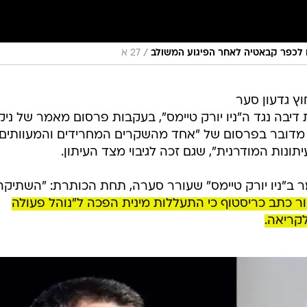
/
ם לכפר קבאטיה לאחר הפיגוע המשולב
27 א
ץ גדעון סער
דיבה נגד ה"ניו יורק טיימס", בעקבות פרסום מאמר של ניק
ר, מדובר בפרסום של "אחד מהשקרים המחרידים והמעוותים
ונות המודרנית", שגם זכה לגיבוי מצד העיתון.
ב"ניו יורק טיימס" שעורר סערה, תחת הכותרת: "השתיקה
ר כתב כריסטוף כי התעללות מינית הפכה ל"נוהל פעולה
לקריאה.