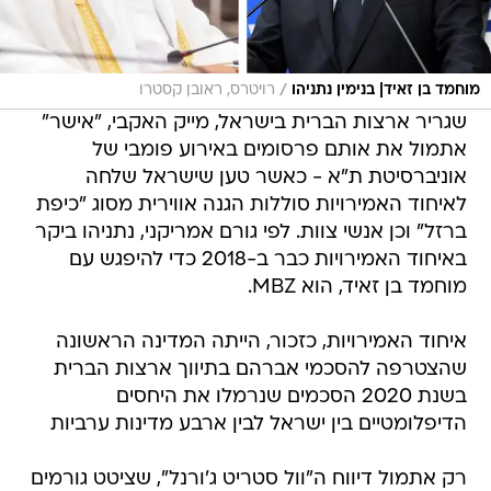
/
מוחמד בן זאיד| בנימין נתניהו
רויטרס, ראובן קסטרו
שגריר ארצות הברית בישראל, מייק האקבי, "אישר"
אתמול את אותם פרסומים באירוע פומבי של
אוניברסיטת ת"א - כאשר טען שישראל שלחה
לאיחוד האמירויות סוללות הגנה אווירית מסוג "כיפת
ברזל" וכן אנשי צוות. לפי גורם אמריקני, נתניהו ביקר
באיחוד האמירויות כבר ב-2018 כדי להיפגש עם
מוחמד בן זאיד, הוא MBZ.
איחוד האמירויות, כזכור, הייתה המדינה הראשונה
שהצטרפה להסכמי אברהם בתיווך ארצות הברית
בשנת 2020 הסכמים שנרמלו את היחסים
הדיפלומטיים בין ישראל לבין ארבע מדינות ערביות
רק אתמול דיווח ה"וול סטריט ג'ורנל", שציטט גורמים