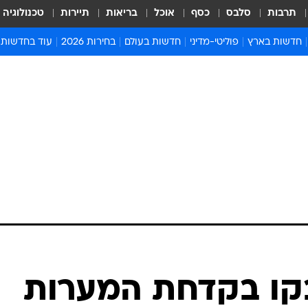
תרבות
סלבס
כסף
אוכל
בריאות
תיירות
טכנולוגיה
חדשות בארץ
פוליטי-מדיני
חדשות בעולם
בחירות 2026
עוד בחדשות
אירועים בארץ
פוליטיקה וממשל
המזרח התיכון
דעות ופרשנויו
חדשות פלילים ומשפט
יחסי חוץ
אירופה
סרי ושלזינגר
חינוך
אמריקה
פרויקטים מיוח
ישראלים בחו"ל
אסיה והפסיפיק
אסור לפספס
בריאות
אפריקה
מדע וסביבה
חברה ורווחה
הנחיות פיקוד 
ארכיון מדורים
זמני כניסת ש
לוח חופשות וח
לוח שנה
חדשות יהדות
בקו בקדחת המערות
חדשות המשפ