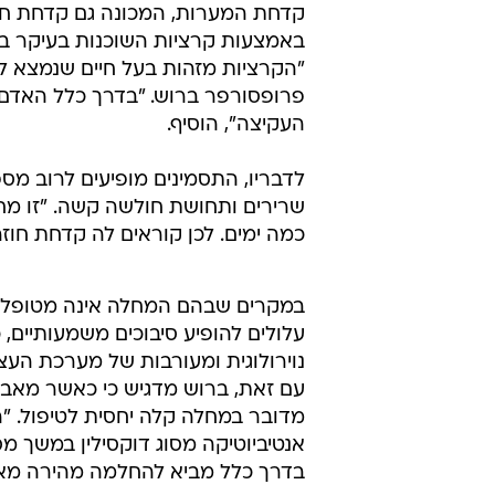
קדחת המערות, המכונה גם קדחת חוז
באמצעות קרציות השוכנות בעיקר במע
"הקרציות מזהות בעל חיים שנמצא לידן
פרופסורפר ברוש. "בדרך כלל האדם 
העקיצה", הוסיף.
לדבריו, התסמינים מופיעים לרוב מספ
שרירים ותחושת חולשה קשה. "זו מח
כמה ימים. לכן קוראים לה קדחת חוזר
במקרים שבהם המחלה אינה מטופלת 
עלולים להופיע סיבוכים משמעותיים, 
נוירולוגית ומעורבות של מערכת העצ
עם זאת, ברוש מדגיש כי כאשר מאבח
מדובר במחלה קלה יחסית לטיפול. "ה
אנטיביוטיקה מסוג דוקסילין במשך מס
בדרך כלל מביא להחלמה מהירה מאו