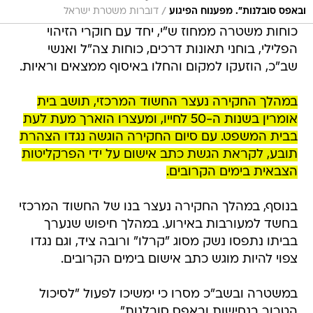
/
ובאפס סובלנות". מפענוח הפיגוע
דוברות משטרת ישראל
כוחות משטרה ממחוז ש"י, יחד עם חוקרי הזיהוי
הפלילי, בוחני תאונות דרכים, כוחות צה"ל ואנשי
שב"כ, הוזעקו למקום והחלו באיסוף ממצאים וראיות.
במהלך החקירה נעצר החשוד המרכזי, תושב בית
אומרין בשנות ה-50 לחייו, ומעצרו הוארך מעת לעת
בבית המשפט. עם סיום החקירה הוגשה נגדו הצהרת
תובע, לקראת הגשת כתב אישום על ידי הפרקליטות
הצבאית בימים הקרובים.
בנוסף, במהלך החקירה נעצר בנו של החשוד המרכזי
בחשד למעורבות באירוע. במהלך חיפוש שנערך
בביתו נתפסו נשק מסוג "קרלו" ורובה ציד, וגם נגדו
צפוי להיות מוגש כתב אישום בימים הקרובים.
במשטרה ובשב"כ מסרו כי ימשיכו לפעול "לסיכול
הטרור בנחישות ובאפס סובלנות".