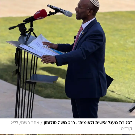
/
"סגירת מעגל אישית ולאומית". ח"כ משה סולומון
אתר רשמי, ללא
קרדיט