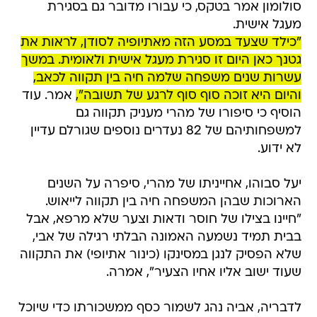
סולומון אמר בטקס, כי עבורו מדובר גם בסגירת
מעגל אישית.
"כילד שצעד במסע הזה מאתיופיה לסודן, לראות את
גטנך כאן היום זו סגירת מעגל אישית ולאומית. במשך
עשרות שנים משפחה שלמה חיה בין תקווה לכאב,
והיום היא זוכה סוף סוף לרגע של תשובה",
אמר. עוד
הוסיף כי סיפורו של מהרי מעניק תקווה גם
למשפחותיהם של 82 נעדרים נוספים שגורלם עדיין
לא ידוע.
יעל סבוהו, אחייניתו של מהרי, סיפרה על השנים
הארוכות שבהן המשפחה חיה בין תקווה לייאוש.
"חיינו בצילו של חוסר ודאות וצער שלא מרפא, אבל
בבית תמיד נשמעה האמונה הבלתי רגילה של אבי,
שלא הפסיק לנגן במסינקו (כינור אתיופי) את התקווה
שעוד ישוב אליו אחיו הצעיר", אמרה.
לדבריה, אביה נהג לשמור כסף ממשכורתו כדי שיוכל