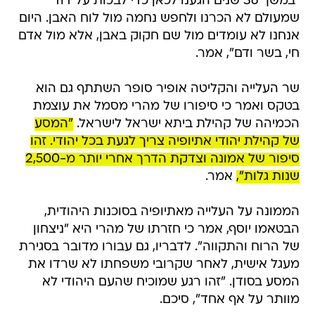
"במשך 36 שנים הגענו לכאן כדי לבכות על דוד
שמעולם לא הכרנו ולחפש נחמה מול לוח האבן. היום
אנחנו לא עומדים מול שם חקוק באבן, אלא מול אדם
חי, בשר ודם", אמר.
שר העלייה והקליטה אופיר סופר השתתף גם הוא
בטקס ואמר כי סיפורו של מהרי מסמל את עוצמת
הכמיהה של קהילת ביתא ישראל לישראל.
"המסע
של קהילת יהודי אתיופיה צריך לגעת בכל יהודי. זהו
סיפור של אמונה וצדקת הדרך אחרי יותר מ-2,500
שנות גלות",
אמר.
הממונה על העלייה מאתיופיה בסוכנות היהודית,
הבטאמו יוסף, אמר כי חזרתו של מהרי היא "ניצחון
של הרוח והתקווה". לדבריו, גם עבורו מדובר בסגירת
מעגל אישית, לאחר שקרובי משפחתו לא שרדו את
המסע בסודן. "זהו רגע שמוכיח שהעם היהודי לא
מוותר על אף אחד", סיכם.