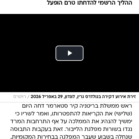
ההליך הרשמי להדחתו טרם הופעל
/
זירת אירוע דקירה בגולדרס גרין, לונדון, 29 באפריל 2026
רויטרס
ראש ממשלת בריטניה קיר סטארמר דחה היום
(שלישי) את הקריאות להתפטרותו, ואמר לשריו כי
ימשיך להנהיג את הממלכה על אף התרחבות המרד
נגדו בשורות מפלגת הלייבור. זאת בעקבות התבוסה
שנחלה בשבוע שעבר המפלגה בבחירות המקומיות,