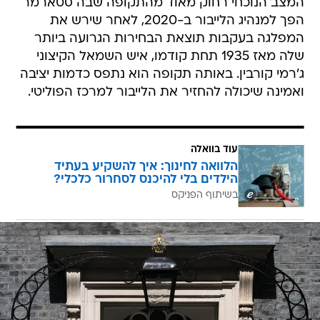
המצב הנוכחי רחוק מאוד מהתקופה שבה סטארמר
הפך למנהיג הלייבור ב-2020, לאחר שירש את
המפלגה בעקבות תוצאת הבחירות הגרועה ביותר
שלה מאז 1935 תחת קודמו, איש השמאל הקיצוני
ג'רמי קורבין. באותה תקופה הוא נתפס כדמות יציבה
ואמינה שיכולה להחזיר את הלייבור למרכז הפוליטי.
עוד בוואלה
הלוואה לחינוך: איך להשקיע בעתיד
הילדים בלי להיכנס לסחרור כלכלי?
בשיתוף הפניקס