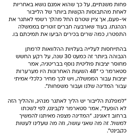
פחות משנתיים, על כך שהוא אמנם נושא באחריות
לאחת מהתבוסות הקשות ביותר של הלייבור
אי-פעם, אך ציין שטרם החל מהלך רשמי לאתגר את
הנהגתו. בעוד שארבעה חברים זוטרים בממשלה
התפטרו, כמה שרים בכירים הביעו את תמיכתם בו.
בהתייחסות לעלייה בעלויות ההלוואות לרמתן
הגבוהה ביותר זה כמעט 30 שנה, על רקע החשש
מחוסר יציבות פוליטית נוסף בבריטניה, אמר
סטארמר כי "48 השעות האחרונות היו מערערות
יציבות עבור הממשלה, ויש לכך מחיר כלכלי אמיתי
עבור המדינה שלנו ועבור משפחות".
"למפלגת הלייבור יש הליך לאתגר מנהיג, וההליך הזה
לא הופעל", אמר סטארמר לקבינט, לפי לשכתו
ברחוב דאונינג. "המדינה מצפה מאיתנו להמשיך
למשול. זה מה שאני עושה, וזה מה שעלינו לעשות
כקבינט".