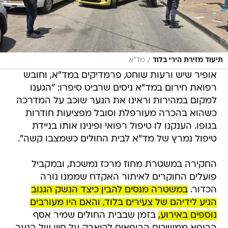
/
תיעוד מזירת הירי בלוד
מד"א
אופיר שיש ורעות שוחט, פרמדיקים במד"א, וחובש
רפואת חירום במד"א ניסים שרביט סיפרו: "הגענו
למקום במהירות וראינו את הנער שוכב על המדרכה
כשהוא בהכרה מעורפלת וסובל מפציעות חודרות
בגופו. הענקנו לו טיפול רפואי ופינינו אותו בניידת
טיפול נמרץ של מד"א לבית החולים כשמצבו קשה".
החקירה במשטרת מחוז מרכז נמשכת, ובמקביל
פועלים החוקרים לאיתור האקדח שממנו נורה
הכדור.
במשטרה מנסים להבין כיצד הנשק הגנוב
הגיע לידיהם של צעירים בלוד, והאם היו מעורבים
נוספים באירוע,
בזמן שבבית החולים שמיר אסף