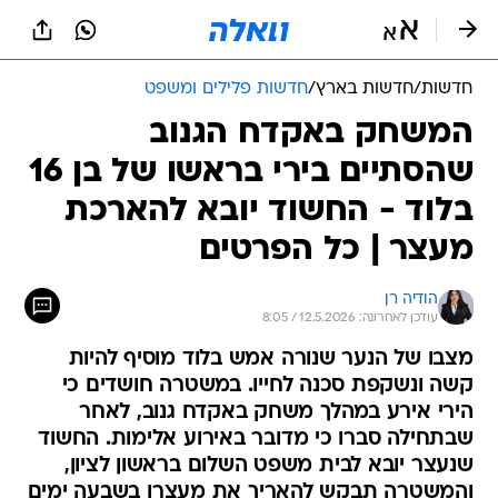
חדשות
/
חדשות בארץ
/
חדשות פלילים ומשפט
המשחק באקדח הגנוב
שהסתיים בירי בראשו של בן 16
בלוד - החשוד יובא להארכת
מעצר | כל הפרטים
הודיה רן
עודכן לאחרונה: 12.5.2026 / 8:05
מצבו של הנער שנורה אמש בלוד מוסיף להיות
קשה ונשקפת סכנה לחייו. במשטרה חושדים כי
הירי אירע במהלך משחק באקדח גנוב, לאחר
שבתחילה סברו כי מדובר באירוע אלימות. החשוד
שנעצר יובא לבית משפט השלום בראשון לציון,
והמשטרה תבקש להאריך את מעצרו בשבעה ימים