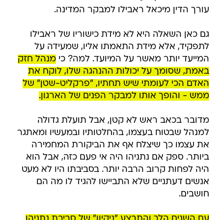
עורך הדין מיכאל ראבילו למבקר המדינה.
גם כאן השאלה היא לא מידת כישוריו של ראבילו
לתפקיד, אלא מידת התאמתו אליו, שמעידה על
המייעד יותר מאשר על המיועד. למה? כי
מנהל חזק
באמת, שסומך על יכולות ההנהגה שלו, לוקח את
האדם הכי לעומתי שיש תחתיו, "פרקליט-שטן" של
ממש - והופך אותו למבקר הפנים של הארגון.
מדובר בכאב ראש לא קטן, אבל תועלת גדולה
למנהל שבטוח בעצמו, בהחלטותיו ובמעשיו ומאתגר
את עצמו כך שיצלח אף את הביקורת המחמירה
ביותר. ספק אם נתניהו היה אי פעם כזה, אבל הוא
היה לפחות קרוב הרבה יותר. בסביבתו היו לא מעט
אנשים דעתניים שלא התביישו להגיד לו מה הם
חושבים.
עם השנים הלך והתבצע "ניקיון" של סביבת נתניהו