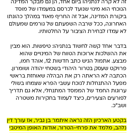
זה לא קרה לנתניהו ביום אחד, הן גם מבקר המדינה
הנוכחי הוא מינוי שנועד לכרסם במעמדו של מוסד
ביקורת המדינה, אבל זה החריף מאוד במהלך כהונתו
האחרונה, ככל שרבה השפעתם של גורמים שמעולם
לא עמדו לבחירת הציבור על החלטותיו.
בדבר אחד קשה לחשוד בנתניהו: טיפשות. הוא מבין
את ההשלכות ארוכות הטווח של המינויים שהוא
מבצע. אתמול הגיש כתב חדשות 12, אוהד חמו,
פרויקט שעסק בטרור היהודי בשטחי יהודה ושומרון.
הכתבה לא הראתה רק את הבהלה שאוחזת בראשי
מפעל ההתנחלות לנוכח עשבי הפרא שצמחו בשולי
ערוגות החמד של הממסד המתנחלי, אלא גם תדריך
לפורעים הצעירים, כיצד לעמוד בחקירות משטרה
ושב"כ.
בקטע הארכיון הזה נראה איתמר בן גביר, אז עורך דין
נלהב, מלמד את פרחי-הטרור, אודות האופן המיטבי