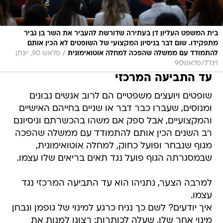
בית המשפט העליון דן בעתירה שדורשת להעביר את השר בן גביר
מתפקידו. שום דבר בניסיון המקצועי של השופטים לא הכין אותם
/
להתמודד עם ממשלה שהפכה למחלה אוטואימונית
פלאש 90, יונתן
זינדל/פלאש90
עד התביעה המרכזי
שופטים ויועצים משפטיים הם לרוב אנשים נבונים
ומנוסים, שעברו כבר דבר או שניים בחייהם האישיים
והמקצועיים, אבל ספק אם משהו בהכשרתם וניסיונם
רב השנים הכין אותם להתמודד עם ממשלה שהפכה
מגוף שנבחר ופועל כחוק, למחלה אוטואימונית,
שבמסגרתה הגוף פועל נגד תאים בריאים שלו עצמו.
למרבה הצער, נתניהו הוא עד התביעה המרכזי נגד
עצמו.
איך יודעים? לשם כך נניח כרגע למינוי של גופמן ונבחן
מינוי אחר שלו, שעלה לכותרות: רצונו למנות את