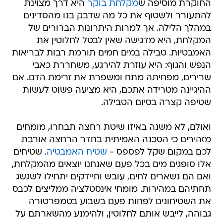
החוקרת מוסיפה ש
מקלחת בוקר
היא דרך מצוינת
להתעורר ולשטוף את כל מה שדבק בנו מהסדינים
במהלך הלילה. אך למרות היתרונות הברורים של
המקלחת, היא מדגישה שאין לבטל לחלוטין את
האמבטיות. טבילה במים חמים תורמת רבות לבריאות
הנפש והגוף: היא עוזרת להירגע, משחררת כאבי
שרירים, מפחיתה מתח ומשפרת את זרימת הדם. אם
ההיגיינה מטרידה אתכם, היא מציעה פשוט לעשות
שטיפה קצרה בסיום הטבילה.
ואולם, לא משנה באיזו שיטת רחצה תבחרו, מומחים
מזהירים כי הסכנה האמיתית בחדר הרחצה אורבת
לכם במקום שקל לפספס -
שטיח האמבטיה
. שטיחים
אלו סופגים מים בכל פעם שאנחנו יוצאים מהמקלחת,
ואם הם נשארים לחים, עובש וחיידקים יתחילו לשגשג
תחתיהם במהירות. מומחי אינסטלציה ממליצים לכבס
את השטיחונים לפחות פעם בשבוע בטמפרטורה
גבוהה, לייבש אותם לחלוטין, ולהימנע מהשארתם על