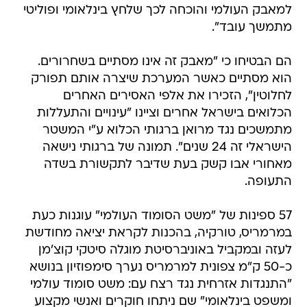
למאבק העולמי והוכחה לכך שלחץ בינלאומי ופוליטי
מתמשך עובד".
הם הבטיחו כי "מאבק זה אינו מסתיים בשחרורים.
הוא מסתיים כאשר המערכת שיצרה אותם תפורק
לחלוטין", הזכירו את אלפי האסירים האחרים
הכלואים בישראל אחרים וציינו "עינויים והתעללות
מתמשכים נגד מרואן ברגותי הכלוא ע"י המשטר
הישראלי זה 24 שנים". תמונה של ברגותי נישאה
מאחורי אבו קשק בעת שדיבר לתקשורת בשדה
התעופה.
57 ספינות של "משט הסומוד העולמי" עוגנות כעת
במרמריס, טורקיה, בהכנות לקראת יציאה מחודשת
לעזה ובמקביל באוניברסיטת מוגלה סיטקי קוצ'מן
כ-50 ק"מ צפונית למרמריס נערך סימפוזיון בנושא
"התנגדות אזרחית נגד רצח עם: משט סומוד עולמי
ומשפט בינלאומי" שם ניתחו חוקרים ואנשי מקצוע