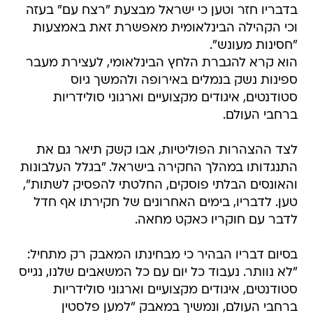
בדבריו חזר וטען כי ישראל מבצעת "רצח עם" בעזה
וכי הקהילה הבינלאומית מאפשרת זאת באמצעות
"חסינות מעונש".
הוא קרא להגברת הלחץ הבינלאומי, לעצירת מעבר
ספינות נשק בנמלים באירופה ולהמשך גיוס
סטודנטים, איגודים מקצועיים וארגוני סולידריות
ברחבי העולם.
לצד ההצהרות הפוליטיות, אבו קשק תיאר גם את
התנגדותו במהלך החקירה בישראל. "בגלל העלבונות
והאונסים הבלתי פוסקים, החלטתי להפסיק לשתות",
טען. לדבריו, בימים האחרונים של חקירתו אף חדל
לדבר עם חוקריו כאקט מחאה.
בסיום דבריו הבהיר כי מבחינתו המאבק רק מתחיל:
"לא נוותר. נעבוד כל יום עם כל המשאבים שלנו, נגייס
סטודנטים, איגודים מקצועיים וארגוני סולידריות
ברחבי העולם, ונמשיך במאבק "למען פלסטין