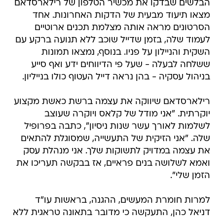
הבלשים שבדקו את מכשיר הטלפון של רילארסדאם
מצאו תיעוד מבעית של הדקות האחרונות. אחד
הסרטונים מראה אותה מצלמת תכנים ארוטיים
לעמוד שלה, בזמן שדייל שוכב ללא תנועה ברקע עם
השקית והניילון על פניו. בנוסף, נמצאו תמונות
ששלחה לבעלה - שעל פי הדיווחים ידע ואף סייע
בניהול עסקיה - בהן נראה דייל העטוף כולו בנייליון.
רילארסדאם שיווקה את עצמה ברשת כאשת מקצוע
יוקרתית. "אני מודל של קלאס ויוקרה שעוצב
לשלמות לאורך עשר שנות ניסיון", כתבה בפרופיל
שלה. "אני הזיקית של התעשייה, שמסוגלת להתאים
את עצמה במדויק לתשוקות שלך. אני מנהלת עסק
ואמא לשלושה בנים פראיים, אז בבקשה תעריכו את
הזמן שלי".
למרות חומרת המעשים, ההגנה, בראשות עו"ד
דניאל כהן, התעקשה כי מדובר בתאונה טראגית ללא