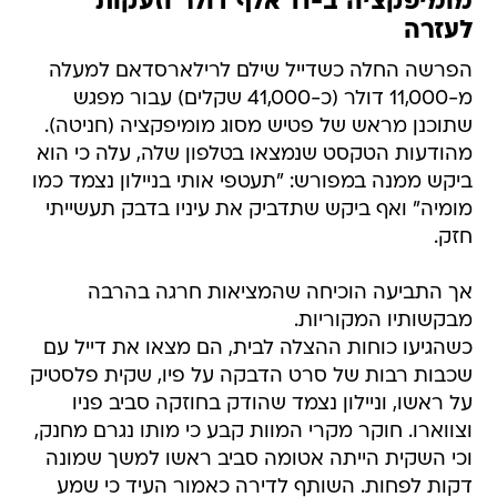
מומיפקציה ב-11 אלף דולר וזעקות
לעזרה
הפרשה החלה כשדייל שילם לרילארסדאם למעלה
מ-11,000 דולר (כ-41,000 שקלים) עבור מפגש
שתוכנן מראש של פטיש מסוג מומיפקציה (חניטה).
מהודעות הטקסט שנמצאו בטלפון שלה, עלה כי הוא
ביקש ממנה במפורש: "תעטפי אותי בניילון נצמד כמו
מומיה" ואף ביקש שתדביק את עיניו בדבק תעשייתי
חזק.
אך התביעה הוכיחה שהמציאות חרגה בהרבה
מבקשותיו המקוריות.
כשהגיעו כוחות ההצלה לבית, הם מצאו את דייל עם
שכבות רבות של סרט הדבקה על פיו, שקית פלסטיק
על ראשו, וניילון נצמד שהודק בחוזקה סביב פניו
וצווארו. חוקר מקרי המוות קבע כי מותו נגרם מחנק,
וכי השקית הייתה אטומה סביב ראשו למשך שמונה
דקות לפחות. השותף לדירה כאמור העיד כי שמע