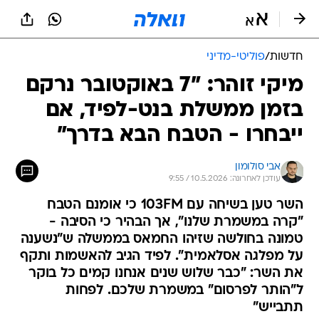
חדשות
/
פוליטי-מדיני
מיקי זוהר: "7 באוקטובר נרקם
בזמן ממשלת בנט-לפיד, אם
ייבחרו - הטבח הבא בדרך"
אבי סולומון
עודכן לאחרונה: 10.5.2026 / 9:55
השר טען בשיחה עם 103FM כי אומנם הטבח
"קרה במשמרת שלנו", אך הבהיר כי הסיבה -
טמונה בחולשה שזיהו החמאס בממשלה ש"נשענה
על מפלגה אסלאמית". לפיד הגיב להאשמות ותקף
את השר: "כבר שלוש שנים אנחנו קמים כל בוקר
ל"הותר לפרסום" במשמרת שלכם. לפחות
תתבייש"