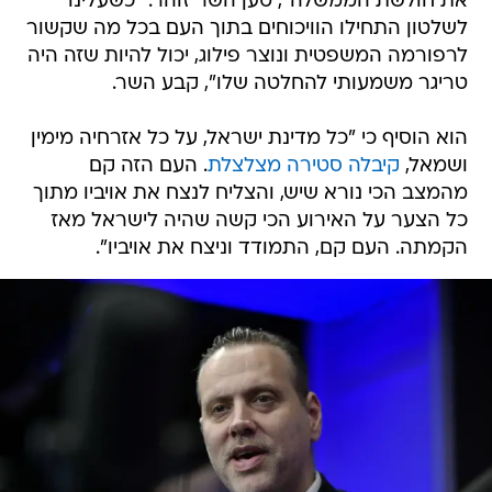
את חולשת הממשלה", טען השר זוהר. "כשעלינו
לשלטון התחילו הוויכוחים בתוך העם בכל מה שקשור
לרפורמה המשפטית ונוצר פילוג, יכול להיות שזה היה
טריגר משמעותי להחלטה שלו", קבע השר.
הוא הוסיף כי "כל מדינת ישראל, על כל אזרחיה מימין
ושמאל,
קיבלה סטירה מצלצלת
. העם הזה קם
מהמצב הכי נורא שיש, והצליח לנצח את אויביו מתוך
כל הצער על האירוע הכי קשה שהיה לישראל מאז
הקמתה. העם קם, התמודד וניצח את אויביו".