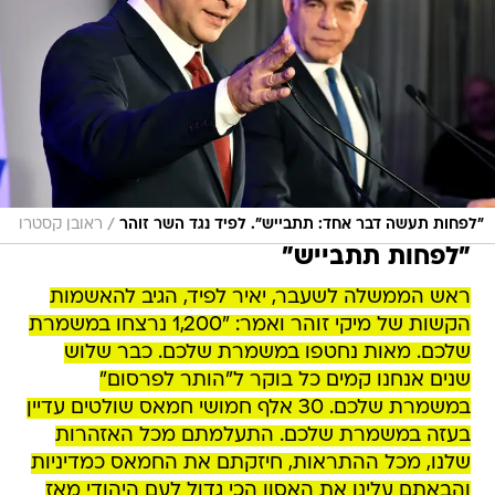
/
"לפחות תעשה דבר אחד: תתבייש". לפיד נגד השר זוהר
ראובן קסטרו
"לפחות תתבייש"
ראש הממשלה לשעבר, יאיר לפיד, הגיב להאשמות
הקשות של מיקי זוהר ואמר: "1,200 נרצחו במשמרת
שלכם. מאות נחטפו במשמרת שלכם. כבר שלוש
שנים אנחנו קמים כל בוקר ל"הותר לפרסום"
במשמרת שלכם. 30 אלף חמושי חמאס שולטים עדיין
בעזה במשמרת שלכם. התעלמתם מכל האזהרות
שלנו, מכל ההתראות, חיזקתם את החמאס כמדיניות
והבאתם עלינו את האסון הכי גדול לעם היהודי מאז