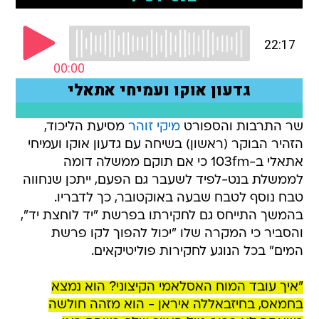
שר התרבות והספורט
מיקי זוהר
מסיעת הליכוד,
הזהיר הבוקר (ראשון) בשיחה עם גדעון אוקו ועמיחי
אתאלי ב-103fm כי אם תוקם ממשלה דומה
לממשלת בנט-לפיד לשעבר גם הפעם, ייתכן שנחווה
טבח נוסף לטבח שבעה באוקטובר, כך לדבריו.
בהמשך התייחס גם לחקירתו בפרשת "יד לוחצת יד",
והסביר כי המקרה שלו "יכול להפוך לקו פרשת
המים" בכל הנוגע לחקירות פוליטיקאים.
"איך עובד המוח האסלאמי הקיצוני? הוא נמצא
בחמאס, בחיזבאללה איראן - הוא מזהה חולשה