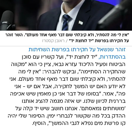
"אין לי מה להסתיר, ולא קיבלתי שום דבר מאף אחד מעולם". השר זוהר
/
על חקירתו בפרשת "יד לוחצת יד"
ראובן קסטרו
זוהר שנשאל על חקירתו בפרשת השחיתות
בהסתדרות,
"יד לוחצת יד", ועל קשריו עם סוכן
הביטוח ופעיל הליכוד עזרא גבאי, ציין כי הוא "מקווה
שהחקירה הסתיימה", וביקש להבהיר: "אין לי מה
להסתיר, ולא קיבלתי שום דבר מאף אחד מעולם. אני
לא יודע האם יש המשך לחקירה, אבל אם יש - אני
פה", אמר. "בסופו של דבר אני כן מאמין שיש אכיפה
בררנית לכיוון שלנו. יש איזה מגמה להציג אותנו
'מושחתים נמאסתם'. אנחנו חושב שיש יד קלה על
ההדק בכל מה שקשור לנבחרי ימין. הסיפור שלי יהיה
קו פרשת מים נפלא לגבי ההמשך", הוסיף.