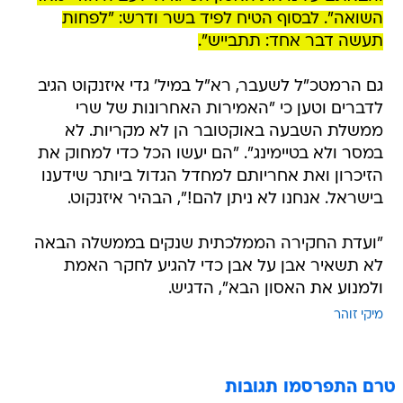
השואה". לבסוף הטיח לפיד בשר ודרש: "לפחות
תעשה דבר אחד: תתבייש".
גם הרמטכ"ל לשעבר, רא"ל במיל' גדי איזנקוט הגיב
לדברים וטען כי "האמירות האחרונות של שרי
ממשלת השבעה באוקטובר הן לא מקריות. לא
במסר ולא בטיימינג". "הם יעשו הכל כדי למחוק את
הזיכרון ואת אחריותם למחדל הגדול ביותר שידענו
בישראל. אנחנו לא ניתן להם!", הבהיר איזנקוט.
"ועדת החקירה הממלכתית שנקים בממשלה הבאה
לא תשאיר אבן על אבן כדי להגיע לחקר האמת
ולמנוע את האסון הבא", הדגיש.
מיקי זוהר
טרם התפרסמו תגובות