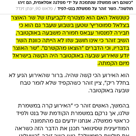
"כשהם ראו ממשלה שנתמכת על ידי מפלגה אסלאמית, הם זיהו
/
חולשה". השר זוהר על ממשלת בנט-לפיד
פלאש 90, יונתן זינדל
כשנשאל האם הוא מצטרף לקביעתו של שר האוצר
בצלאל סמוטריץ' שטען בשבוע שעבר גם הוא כי
חבירה למנסור עבאס חמורה משבעה באוקטובר,
השיב זוהר כי אינו חושב שזו לא הייתה כוונת השר
בדבריו, וכי הדברים "הוצאו מהקשרם". "שר האוצר
יודע שאירוע שבעה באוקטובר היה הקשה בישראל
מיום הקמתה.
הוא האירוע הכי קשה שהיה. ברור שהאירוע הגיע לא
בחלל ריק", ציין זוהר כשהקפיד שלא לומר טבח
שבעה באוקטובר.
בהמשך, האשים זוהר כי "האירוע קרה במשמרת
שלנו, אך נרקם במשמרת הקודמת של בנט ולפיד
כראשי ממשלה. אנחנו יודעים גם מהתמונה
המודיעינית שסינוואר תכנן את הדבר הזה כשראה