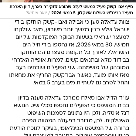
סייף אבו קשק פעיל המשט לעזה שהובא לחקירה בארץ, דיון הארכת
/
מעצר בבימ"ש השלום אשקלון, 5 במאי 2026
יואב איתיאל
צוות עדאלה טען כי אבילה ואבו-קשק הוחזקו בידי
ישראל שלא כדין במשך יותר משבוע, מאז שנלקחו
למעצר ישראלי בשעות הבוקר המוקדמות של יום
חמישי, 30 במאי 2026, אז נחטפו בידי חיל הים
הישראלי. לאורך כל תקופת מעצרם הם הוחזקו
בבידוד מלא ובתנאים קשים, למרות אופייה האזרחי
המובהק של משימתם. שני הפעילים שובתים רעב
מאז אותו מועד, כאשר אבו־קשק החריף את מחאתו
והחל לסרב גם לשתיית מים בערב 5 במאי.
עו"ד הדיל אבו סאלח ממרכז עדאלה טענה בדיון
בבית המשפט כי הפעילים נחטפו מכלי שיט הנושא
דגל איטליה, ולכן היו נתונים לסמכות השיפוט
האיטלקית. לכן, מדובר בפעולה המהווה הפרה
ברורה של המשפט הבינלאומי, בעיקר לנוכח הודעת