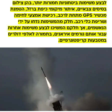
לבצע משימות ביטחוניות חמורות יותר, בהן צילום
בסיסים צבאיים, איתור מיקומי כיפת ברזל, הטמנת
מכשיר GPS מתחת לרכב, רכישת אמצעי לחימה
ושריפת כלי רכב. חלק מהמשימות נדחו על ידי
הנאשמים, אך חלקם המשיכו לבצע משימות אחרות
עבור אותם גורמים איראנים, בתמורה לאלפי דולרים
במטבעות קריפטוגרפיים.