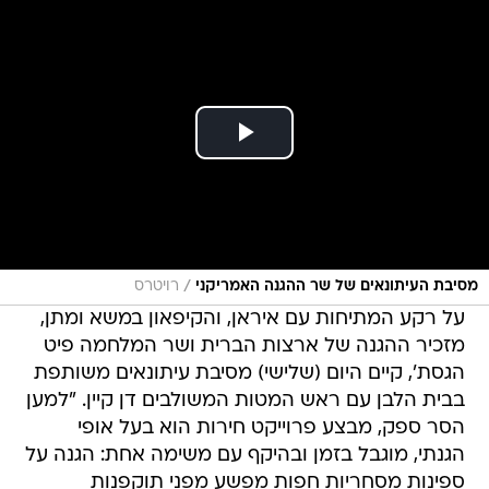
/
מסיבת העיתונאים של שר ההגנה האמריקני
רויטרס
על רקע המתיחות עם איראן, והקיפאון במשא ומתן,
מזכיר ההגנה של ארצות הברית ושר המלחמה פיט
הגסת', קיים היום (שלישי) מסיבת עיתונאים משותפת
בבית הלבן עם ראש המטות המשולבים דן קיין. "למען
הסר ספק, מבצע פרוייקט חירות הוא בעל אופי
הגנתי, מוגבל בזמן ובהיקף עם משימה אחת: הגנה על
ספינות מסחריות חפות מפשע מפני תוקפנות