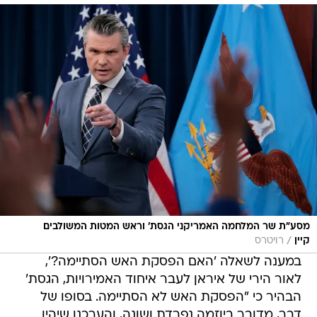
מסע״ת שר המלחמה האמריקני הגסת׳ וראש המטות המשולבים
/
קיין
רויטרס
במענה לשאלה 'האם הפסקת האש הסתיימה?',
לאור הירי של איראן לעבר איחוד האמירויות, הגסת'
הבהיר כי "הפסקת האש לא הסתיימה. בסופו של
דבר, מדובר ביוזמה נפרדת ושונה, והערכנו שיהיו