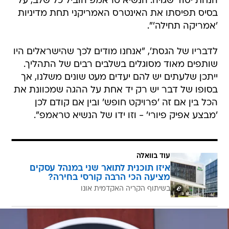
הנחת יסוד שגויה: הנשיא טראמפ הוביל כל שלב, על
בסיס תפיסתו את האינטרס האמריקני תחת מדיניות
'אמריקה תחילה'".
לדבריו של הגסת', "אנחנו מודים לכך שהישראלים היו
שותפים מאוד מסוגלים בשלבים רבים של התהליך.
ייתכן שלעתים יש להם יעדים מעט שונים משלנו, אך
בסופו של דבר יש רק יד אחת על ההגה שמכוונת את
הכל בין אם זה 'פרויקט חופש' ובין אם קודם לכן
'מבצע אפיק פיורי' - וזו ידו של הנשיא טראמפ".
עוד בוואלה
איזו תוכנית לתואר שני במנהל עסקים
מציעה הכי הרבה קורסי בחירה?
בשיתוף הקריה האקדמית אונו