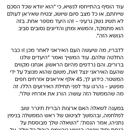
עוד הוסיף בהתייחסו לנשיא, כי "הוא יוודא שכל הסכם
שייחתם, או כל מצב סיום שיושג, יבטיח שאיראן לעולם
לא תשיג נשק גרעיני - זהו היעד מספר אחת. בזה
הוא מתמקד, והמשא ומתן והדיונים נסובים סביב
הנושא הזה".
לדבריו, מה שיעשה העם האיראני לאחר מכן זו כבר
החלטה שלהם. עוד המשיך ואמר "היעדים שלנו
ברורים, והם נרדפים מהיום הראשון. אנחנו מקווים
שהעם האיראני ינצל זאת, משום שהוא מנוצל על ידי
המשטר. כידוע לך, 45 אלף איראנים אזרחים חפים
מפשע - נהרגו עוד לפני תחילת האירועים הללו. זה
מה שהממשל הזה עושה: הורג את אזרחיו שלו".
במענה לשאלה האם ארצות הברית תיגרר שוב
למלחמה, ובהמשך לציטוט של ראש הממשלה בנימין
נתניהו, אמר הגסת': "השאלה שלך מבוססת על