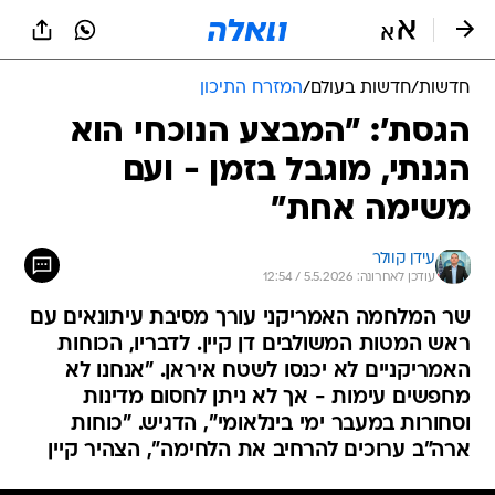
חדשות
/
חדשות בעולם
/
המזרח התיכון
הגסת': "המבצע הנוכחי הוא
הגנתי, מוגבל בזמן - ועם
משימה אחת"
עידן קוולר
עודכן לאחרונה: 5.5.2026 / 12:54
שר המלחמה האמריקני עורך מסיבת עיתונאים עם
ראש המטות המשולבים דן קיין. לדבריו, הכוחות
האמריקניים לא יכנסו לשטח איראן. "אנחנו לא
מחפשים עימות - אך לא ניתן לחסום מדינות
וסחורות במעבר ימי בינלאומי", הדגיש. "כוחות
ארה"ב ערוכים להרחיב את הלחימה", הצהיר קיין