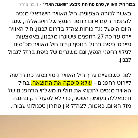
/
בבור חיל האוויר, טרם פתיחת מבצע ״שאגת הארי"
דובר צה"ל
באשר לגזרה הצפונית, חיל האוויר הישראלי מנסה
להתמודד עם איום רחפני הנפץ של חיזבאללה, שגם
היום הופעל נגד כוחות צה"ל בדרום לבנון. חיל האוויר
יירט עד כה 27 רחפנים ששוגרו מלבנון, באמצעות
מיירטי כיפת ברזל. בנוסף קידם חיל האוויר מכ"מים
לגילוי רחפני הנפץ, וגם משגרים של כיפת ברזל לגבול
לבנון.
לפני כשבועיים ערך חיל האוויר ניסוי במערכת חדשה
ליירוט רחפנים -
שלא סיפקה את התוצאה.
בחיל
האוויר מנסים לתקוף את חוליות משלחי הרחפנים של
חיזבאללה בעומק השטח, כדי לא לפעול רק בהגנה
מול האיום. כאמור, לצה"ל אין פתרון טכנולוגי עבורו.