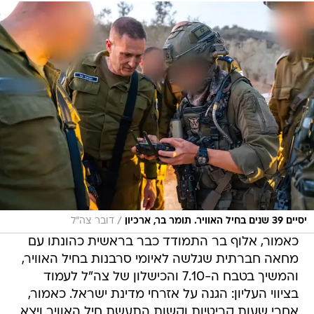
/
יסיים 39 שנים בחיל האוויר. תומר בר, ארכיון
דובר צה"ל
כאמור, אלוף בר התמודד כבר בראשית כהונתו עם
מחאה חברתית שגלשה לאיומי סרבנות בחיל האוויר,
והמשיך בטבח ה-7.10 והכישלון של צה"ל לעמוד
בציווי העליון: הגנה על אזרחי מדינת ישראל. כאמור,
אחרי שעות קריטיות וקשות התעשת חיל האוויר ויצא