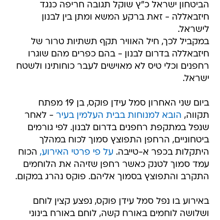
הביטחון ישראל כ"ץ שוקל תגובה חריפה כנגד
חיזבאללה - זאת ברקע המשא ומתן בין לבנון
לישראל.
במקביל לכך, חיל האוויר תקף תשתיות טרור של
חיזבאללה בדרום לבנון - בהם כפרים מהם שוגרו
רחפנים וכלי טיס לא מאוישים לעבר כוחותינו ולשטח
ישראל.
ביום שני האחרון סמל עידן פוקס, בן 19 מפתח
תקווה,
הובא למנוחות בבית העלמין בעיר
- לאחר
שנפל במתקפת רחפנים בדרום לבנון. לפי גורמים
ביטחוניים, הרחפן התפוצץ סמוך לכוח במהלך
היתקלות בכפר א-טייבה.
על פי פרטי האירוע,
הכוח
עמד סמוך לטנק כאשר רחפן שזיהה את הלוחמים
התקרב והתפוצץ בסמוך אליהם. פוקס נהרג במקום.
באירוע בו נפל סמל עידן פוקס, נפצע קצין לוחם
ושלושה לוחמים באורח קשה, לוחם באורח בינוני