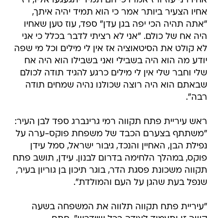
אחיו רני עוז ורז אמרו כי הם תמיד יתגעגעו אליו, רז
אחיו הצעיר ביותר אמר כי הוא תמיד יהיה איתך,
"אתה תהיה הכי יפה בגן עדן" ספד, עוז טען שאחיו
היה אח של כולם. "אני לא רציתי לדבר בכלל כי אני
לא קולט את הסיטאוציה אז אין לי מילים וכל מי שפה
יודע מה הוא היה בשבילי ואני בשבילו הוא היה אח
שלי וחבר שלי אין לי מילים כרגע להגיד תודה לכולם
שבאתם הוא היה רוצה שכולנו נהיה שמחים תודה
רבה".
ראש עיריית פתח תקווה רמי גרינברג ספד לבן העיר:
"משתתף בצערם הכבד של משפחת פוקס-ערה על
נפילת הבן, האחיין והנכד, גיבור ישראל, סמל עידן
פוקס, במהלך הלחימה בדרום לבנון. עידן, תושב פתח
תקווה משכונת פסגת הדר, בוגר תיכון בן גוריון בעיר,
שנפל בעת שהגן על העם והמולדת".
"עיריית פתח תקווה תלווה את המשפחה בשעה