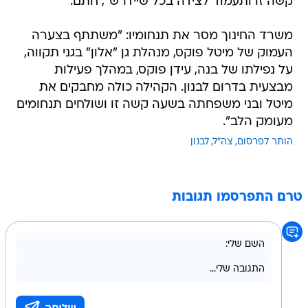
קשה זו ותעמוד לצידה בכל שיידרש", חתם.
משרד החינוך מסר את תנחומיו: "משתתף בצערה
העמוק של מיטל פוקס, מנהלת גן "אלון" בגני תקווה,
על נפילתו של בנה, עידן פוקס, במהלך פעילות
מבצעית בדרום לבנון. הקהילה כולה מחבקים את
מיטל ובני משפחתה בשעה קשה זו ושולחים תנחומים
מעומק הלב".
הותר לפרסום
צה"ל
לבנון
טרם התפרסמו תגובות