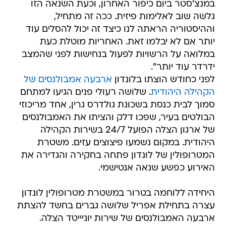
במנצ'סטר ביום כיפור האחרון, וכעת השנאה הזו
גלשה שוב לאלימות פיזית. ככה זה מתחיל,
וההיסטוריה הראתה לנו כיצד זה יכול להסלים עוד
יותר אם לא יבלמו זאת. האחריות מוטלת כעת
במלואה על הרשויות לפעול בנחישות לפני שהמצב
ידרדר עוד יותר".
לפני כחודש הוצתו בלונדון
ארבעה אמבולנסים של
הקהילה היהודית
. שלושה רעולי פנים הגיעו למתחם
סמוך לבית כנסת בשכונת גולדרס גרין, אחד מריכוזי
הבולטים בעיר, שפכו דלק והציתו את האמבולנסים
של ארגון הצלה הפועל 24/7 בשירות הקהילה
היהודית. במקום נשמעו פיצוצים עזים. משטרת
המטרופולין של לונדון פתחה בחקירה והגדירה את
האירוע כפשע שנאה אנטישמי.
היחידה ללוחמה בטרור במשטרת מטרופולין לונדון
עצרה בתחילת אפריל שלושה גברים בחשד להצתת
ארבעה האמבולנסים של שירות יוניייטד הצלה.