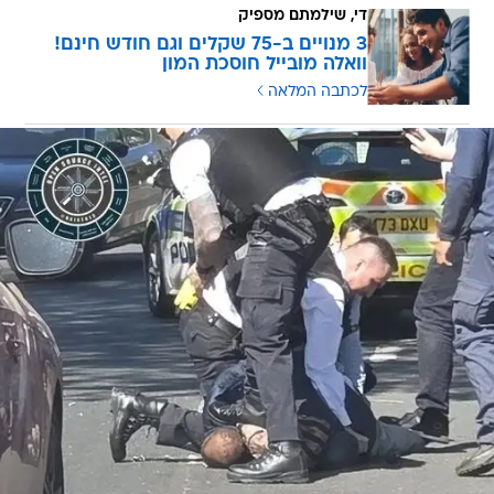
די, שילמתם מספיק
3 מנויים ב-75 שקלים וגם חודש חינם!
וואלה מובייל חוסכת המון
לכתבה המלאה