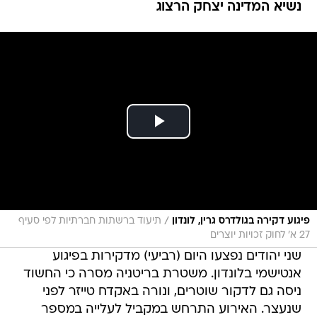
נשיא המדינה יצחק הרצוג
/
פיגוע דקירה בגולדרס גרין, לונדון
תיעוד ברשתות חברתיות לפי סעיף
27 א' לחוק זכויות יוצרים
שני יהודים נפצעו היום (רביעי) מדקירות בפיגוע
אנטישמי בלונדון. משטרת בריטניה מסרה כי החשוד
ניסה גם לדקור שוטרים, ונורה באקדח טייזר לפני
שנעצר. האירוע התרחש במקביל לעלייה במספר