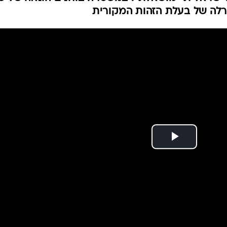
 נעצר בחשד להונאת
המייל האדום
ספי מדינה
ה" וביטוח לאומי הפכה לגלויה עם מעצר זוג פלסטינ
ת ישראלית "מושאלת". במשטרה בוחנים הונאה של כ
רלה של בעלת הזהות המקורית