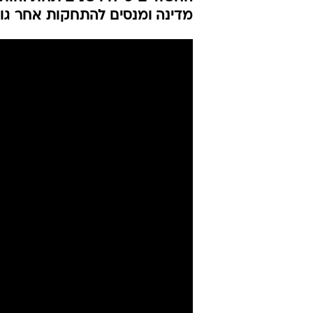
זוג פלסטינים
זהות וקבלת כ
אפרת פורשר
עודכן לאחרונה: 29.4.2026 / 8:46
חקירה סמויה של יחידת "חץ יהוד
החשודים כי חיו שנים תחת זהו
מדינה ומנסים להתחקות אחר גו