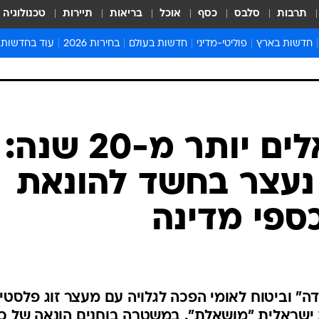
תרבות
סלבס
כסף
אוכל
בריאות
תיירות
טכנולוגיה
חדשות בארץ
פוליטי-מדיני
חדשות בעולם
בחירות 2026
עוד בחדשות
אירועים בארץ
פוליטיקה וממשל
המזרח התיכון
דעות ופרשנויו
חדשות פלילים ומשפט
יחסי חוץ
אירופה
סרי ושלזינגר
חינוך
אמריקה
פרויקטים מיוח
ישראלים בחו"ל
אסיה והפסיפיק
אסור לפספס
בריאות
אפריקה
מדע וסביבה
חברה ורווחה
הנחיות פיקוד 
ארכיון מדורים
זמני כניסת ש
לוח חופשות וח
לוח שנה
חדשות יהדות
התחזו לישראלים יותר מ-20 שנה:
חדשות המשפ