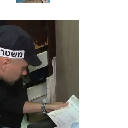
בהמשך, "נישא" הגבר לאזרחית ישרא
"הולבשה" על גרושתו.
בהמשך חזרו ב
אותה אזרחית ישראלית, למעט תמונ
עוד בוואל
הלוואה 
לסחרור 
בשיתוף ה