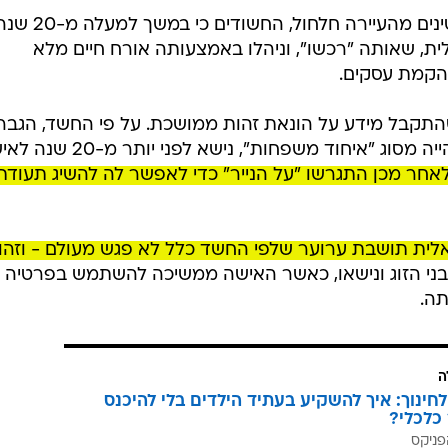
/
ראלית
פרשיית "דמות בהשאלה"
דוברות משטרת ישראל
במרכז הפרשה עומדים בני זוג פלסטינים מהעיירה חלחול, החשודים כי במשך למעל
, שאותה "רכשו", וניהלו באמצעותה אורח חיים מלא
והקמת עסקים.
 בסוף 2025, לאחר שהתקבל מידע על הונאת זהות ממושכת. על פי החשד, הגבר
57, תושב חלחול המחזיק באישור שהייה מסוג "איחוד משפחות", נישא לפני
אחר מכן התגרשו "על הנייר" כדי לאפשר לה להשיג תעודת