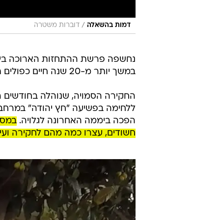
/
דמות בהשאלה
דוברות משטרה
נחשפה פרשת ההתחזות הארוכה ביותר
במשך יותר מ-20 שנה חיים כפולים תחת זהות ישראלית בדויה - כך נמסר היום (רביעי) מהמשטרה.
החקירה הסמויה, שנוהלה בחודשים ה
ללחימה בפשיעה "חץ יהודה" במרחב י