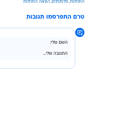
רהט, שם חיו כאזרחים ישראלים, לבין
מהחקירה עולה כי בתוך חלחול נקרא
השתמשה בשם הזהות הבדויה.
בפשיטה משולבת של המשטרה, בשיתוף 
ושני בני משפחה נוספים, ואחרים עוכ
הוארך עד יום ראשון והחקירה נמשכת
נוצלה.
התחזות
פלסטינים
הונאה התחזות
טרם התפרסמו תגובות