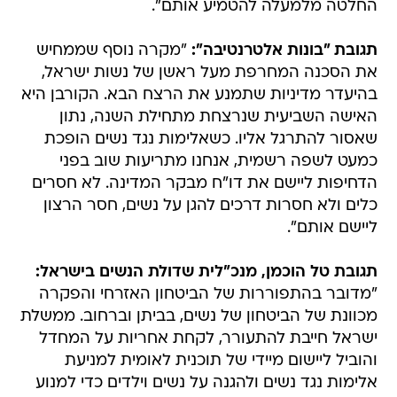
החלטה מלמעלה להטמיע אותם".
תגובת "בונות אלטרנטיבה":
"מקרה נוסף שממחיש
את הסכנה המחרפת מעל ראשן של נשות ישראל,
בהיעדר מדיניות שתמנע את הרצח הבא. הקורבן היא
האישה השביעית שנרצחת מתחילת השנה, נתון
שאסור להתרגל אליו. כשאלימות נגד נשים הופכת
כמעט לשפה רשמית, אנחנו מתריעות שוב בפני
הדחיפות ליישם את דו"ח מבקר המדינה. לא חסרים
כלים ולא חסרות דרכים להגן על נשים, חסר הרצון
ליישם אותם".
תגובת טל הוכמן, מנכ"לית שדולת הנשים בישראל:
"מדובר בהתפוררות של הביטחון האזרחי והפקרה
מכוונת של הביטחון של נשים, בביתן וברחוב. ממשלת
ישראל חייבת להתעורר, לקחת אחריות על המחדל
והוביל ליישום מיידי של תוכנית לאומית למניעת
אלימות נגד נשים ולהגנה על נשים וילדים כדי למנוע