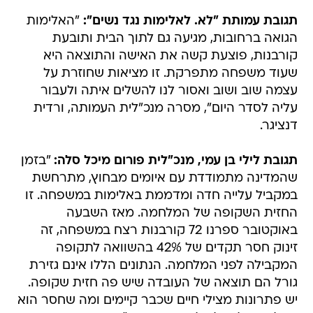
תגובת עמותת "לא. לאלימות נגד נשים":
"האלימות
הגואה ברחובות, מגיעה גם לתוך הבית ותובעת
קורבנות, פוצעת קשה את האישה והתוצאה היא
שעוד משפחה מתפרקת. זו מציאות שחוזרת על
עצמה שוב ושוב ואסור לנו להשלים איתה ולעבור
עליה לסדר היום", מסרה מנכ"לית העמותה, ורדית
דנציגר.
תגובת לילי בן עמי, מנכ"לית פורום מיכל סלה:
"בזמן
שהמדינה מתמודדת עם איומים מבחוץ, מתרחשת
במקביל עלייה חדה ומדממת באלימות במשפחה. זו
החזית השקופה של המלחמה. מאז השבעה
באוקטובר ספרנו 72 קורבנות רצח במשפחה, זה
זינוק חסר תקדים של 42% בהשוואה לתקופה
המקבילה לפני המלחמה. הנתונים הללו אינם גזירת
גורל הם תוצאה של העובדה שיש פה חזית שקופה.
יש פתרונות מצילי חיים שכבר קיימים ומה שחסר הוא