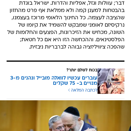
דבר; עוולות וגזל, אפליות והדרות. ישראל בוגדת
בהבטחות למענן קמה ולא ממלאת אף פרט מהחזון
שהציבה לעצמה. כל החינוך הלאומי מרוכז בעצמנו,
נרקיסיזם לאומני שמבקש להשמיד את קיומו של
השונה, מכחיש את הזיכרונות, הפצעים והחלומות של
הפלסטינאים. וההכחשה הזו היא אם כל חטאת;
שהפכה ציוויליזציה גבוהה לברבריות ניבזית.
בכוח לשלם יותר?
עוברים עכשיו לוואלה מובייל ונהנים מ-3
מנויים ב- 75 שקלים
לכתבה המלאה