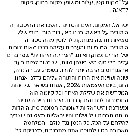
על "מקום קטן, עלוב ומשוגע מקום רחוק, מקום
לדאגה".
ישראל, המקום, העם והמדינה, הפכו את ההיסטוריה
היהודית על ראשה. בנינו כאן, דור הורי ודורי שלי,
מציאות חדשה מנותקת לחלוטין מההיסטוריה
היהודית. המורשת והערכים עליהם גדלו מאות דורות
של יהודים נמחקו ואינם. "המדינה היהודית" שמדברים
עליה בלי סוף היא פולחן מוות, של "טוב למות בעד
ארצנו" וטוב הרבה יותר להרוג בשמה. עבודה זרה,
שונה ועויינת את הרוח והתורה עליהם גדלנו אנחנו.
היום, ביום העצמאות 2026 , אנחנו בשיאה של זהות
המקדשת את שלילת האחר וכל קיומה הוא
התמכרות לכח והתקרבנות. היהדות הייתה עדינה
ומעודנת והישראליות לעומתה חמומת מח. היהדות
הייתה תרבות של שלום והישראליות מאמינה שצריך
להילחם על הכל, כל הזמן נגד כולם. והמלחמה
הארורה הזו שלתוכה אתם מתבגרים, מצדיקה כל