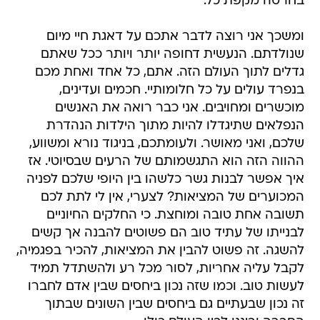
בחרטה מקפת כל.
ומשכך אני רוצה לדבר אתכם על דאגת חיי מיום
שנולדתם. הנעשית דחופה יותר ויותר ככל שאתם
גדלים לתוך העולם הזה. אתם, כל אחד ואחת מכם
בנפרד עולים על כל חלומותיי. חכמים ועדינים,
מוכשרים ומחויבים. אני כבר רואה את האנשים
הנפלאים שתיגדלו להיות מתוך הילדות הנהדרת
שלכם, ואני מאושר. ולעומתכם, בניגוד נורא ומשווע,
ההווה הזה הוא התגשמותם של הרעים שבסיוטי. אז
איך אפשר לבנות גשר כלשהו בין היופי שלכם לפניה
המכוערים של המציאות? לצערי, אין לי לתת לכם
תשובה אחת טובה ומוחצת. כי החלקים החיוניים
לבנייתו של עתיד טוב הם פשוטים להבנה אך קשים
להשגה. זה פשוט להבין את המציאות, להכיר בפגמיה,
לקבל עליה אחריות, לסור מכל רע ולהשתדל תמיד
לעשות טוב. וכמו שזה נכון ביחסים שבין אדם לחברו
זה נכון שבעתיים גם ביחסים שבין השונים שבתוך