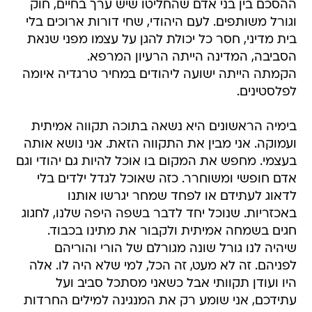
ההסכם בין בני אדם שהחליטו שיש ערך בחיים, חוק
וגורל משותפים. לעם היהודי, שחי דורות ארוכים בלי
בית מדיני, חסר כל יכולת להגן על עצמו מפני שנאת
הסביבה, המדינה הייתה הרעיון המרפא.
הקמתה הייתה ישועה ליהודים במחיר טרגדיה איומה
לפלסטינים.
בימיה הראשונים היא נשאה בתוכה תקווה אמיתית
ועמוקה. אני מבין את התקווה הזאת. אני נושא אותה
בעצמי. מחפש את המקום בו אוכל להיות גם יהודי וגם
אדם חופשי ומשוחרר. כזה שאוכל לגדל ילדים בלי
לדאוג לעתידם או לפחד שמחר יגרשו אותנו
באכזריות. שנוכל יחד לדבר בשפה היפה שלנו, לחגוג
חגים בשמחה אמיתית ולקבור את מתינו בכבוד.
שיהיה לנו גורל שונה מגורלם של הורי והוריהם
לפניהם. זה לא מעט, זה הכל, למי שלא היה לו. אלה
היו ועודן תקוותי אבל כשאני מסתכל סביב ועל
עתידכם, אני שומע רק את המנגינה למילים החרדות