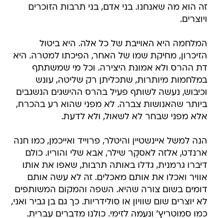
זה הוא מה שאנחנו. בני אדם, בני תרבות הזוכרים
ויוצרים.
המלחמה היא האוייבת של כל אלה. היא ביטול
הזיכרון, מחיקת שמו של האחר, הפיכתו למטרה. היא
דת ההרס ולא אמונת היצירה. וכל מי שמשתתף
במלחמות מיותרות, שתכליתן רק שליטה, עונש
וכיבוש, נעשה לשותף פעיל בהרס ההישגים הנשגבים
ביותר שהאנושות צברה. לא מפני שהוא רע בהכרח,
אלא מפני שבחר לא לשאול, ולא לדעת.
הנה למשל איינשטיין והיטלר, פרוייד ואייכמן, כמו חנה
ארנדט, אלזה לאסקֶר שילר, אבא שלי והוריו. כולם
דיברו גרמנית, גדלו באותה תרבות, שאפו את אותו
אוויר ואכלו את אותם מאכלים. זה לא עשה אותם
דומים בשום צורה שהיא. השפה והמקום המשותפים
לא יוצרים שום שוויון או סולידריות. כך גם בן גביר ואני,
כמו סמוטריץ' ונעמה לזימי. כולנו מדברים עברית.