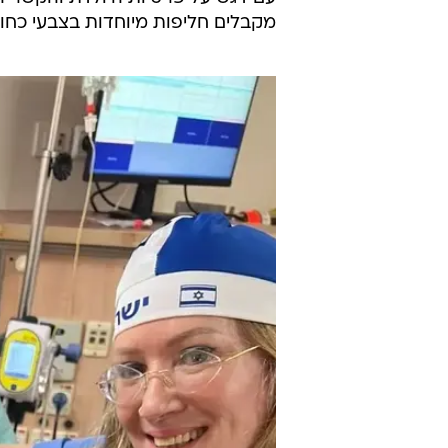
אל תוך חגיגות העצמאות. לצדה של חן
נשות קבע בלידתן, ויפה באזוב. "אחר
העצמאות סמל להתחדשות, לצמיחה וב
לשמוח".
סבבי לחימה "עם כלביא" ו"שאגת הא
עם דגש על פרטיות היולדת והקשר הר
מקבלים חליפות מיוחדות בצבעי כחול 