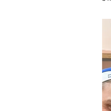
קילוגרם, היישר
יווי
שמו בצל שני
דה,
לדים