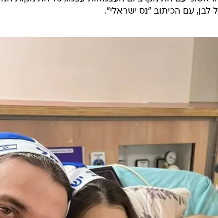
חן והראל בוחבוט ממשמר השבעה קיבלו אמש את בתם הראשונה, במשקל 3.495 
 עמדו המיילדות שירה זיו חזקיה, המשרתת גם במילואים בל
י שנה מורכבת וקשה, אני רואה בלידה דווקא בערב יום
עיקר לתקווה", אמרה חן בהתרגשות, "מגיע לנו קצת
במחלקת היולדות בשמיר מסכמים שנה עמוסה במיוחד, עם יותר מ-8,300 לידות, שנר
רי". לצד זאת, הושלמה התחדשות משמעותית של חדרי הלי
אשוני עם התינוק. ביום העצמאות עצמו, כל התינוקות הנו
לבן, עם הכיתוב "נס ישראלי".