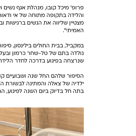
הדור החדש שחוגג יום הולדת למדינה ביום הע
פרופ' מיכל קובו, מנהלת אגף נשים ו
והלידה בתקופה מתוחה של אי ודאות 
מצטיין שליווה את הנשים ברגישות ו
האמיתי".
במקביל, בבית החולים בילינסון, סי
נולדה בתם של טל-שחר כרמון ובעלה 
שנרצחה בפיגוע בדרכה לחדר הלידה.