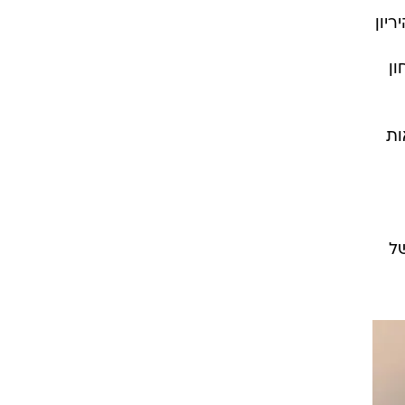
יון
ון
ות