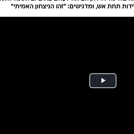
המייל האדום
לה גז ז"ל ילדה ביום
החולים נרשמים רגעים של חיים חדשים: חברתה
ה בדרכה ללידה, הביאה לעולם בת ביום השנה לאסון
דות תחת אש, ומדגישים: "זהו הניצחון האמיתי"