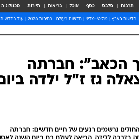
תרבות
סלבס
כסף
אוכל
בריאות
תיירות
טכנולוגיה
חדשות בארץ
פוליטי-מדיני
חדשות בעולם
בחירות 2026
עוד בחדשות
אירועים בארץ
פוליטיקה וממשל
המזרח התיכון
דעות ופרשנויו
חדשות פלילים ומשפט
יחסי חוץ
אירופה
סרי ושלזינגר
חינוך
אמריקה
פרויקטים מיוח
ישראלים בחו"ל
אסיה והפסיפיק
אסור לפספס
בריאות
אפריקה
מדע וסביבה
חברה ורווחה
הנחיות פיקוד 
ארכיון מדורים
זמני כניסת ש
לוח חופשות וח
לוח שנה
חדשות יהדות
 הכאב": חברתה
חדשות המשפ