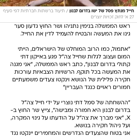
/
חייל מנתץ פסל של ישו בדרום לבנון
תיעוד ברשתות חברתיות לפי סעיף
27 א' לחוק זכויות יוצרים
ראש הממשלה בנימין נתניהו ושר החוץ גדעון סער
גינו את המעשה והבטיח להעמיד לדין את החייל.
"אתמול, כמו הרוב המוחלט של הישראלים, הייתי
המום ועצוב לגלות שחייל צה"ל פגע באייקון דתי
קתולי בדרום לבנון", כתב ראש הממשלה, "אני מגנה
את המעשה בכל תוקף. הרשויות הצבאיות עורכות
חקירה פלילית של הנושא וינקטו צעדים משמעתיים
חמורים ראויים כנגד העבריין"
"ההשחתה של סמל דתי נוצרי על ידי חייל צה"ל
בדרום לבנון היא חמורה ומבישה", צייץ שר החוץ ב-
X, "אני מברך את צה"ל על הודעתו על גינוי המקרה,
ועל ניהול חקירה בנושא.
אני בטוח שהצעדים הנדרשים והמחמירים יינקטו נגד