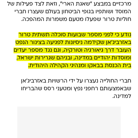
מרכזיים במבצע "שאגת הארי", וזאת לצד פעילות של
המוסד ושותפיו בגופי הביטחון בעולם שעצרו חברי
חוליות טרור שפעלו מטעם משמרות המהפכה.
נודע כי לפני מספר שבועות סוכלה תשתית טרור
באזרביג'אן שקידמה ניסיונות לפגיעה בצינור הנפט
העובר דרך גיאורגיה וטורקיה, וגם נגד מספר יעדים
ומוסדות יהודיים במדינה, ובניהם שגרירות ישראל,
בית הכנסת בבאקו ומנהיגי הקהילה היהודית.
חברי החולייה נעצרו על ידי הרשויות באזרביג'אן
שבאמצעותם רחפני נפץ ומטעני רסס שהבריחו
למדינה.