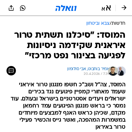
חדשות
/
צבא וביטחון
המוסד: "סיכלנו תשתית טרור
איראנית שקידמה ניסיונות
לפגיעה בצינור נפט מרכזי"
אמיר בוחבוט, 
אבי סולומון
20.4.2026 / 7:39
המוסד, צה"ל ושב"כ חשפו מנגנון טרור איראני
שעמד מאחורי קמפיין פיגועים נגד בכירים
ישראלים ויעדים אסטרטגיים בישראל ובעולם. עוד
נמסר כי בראש מנגנון הפיגועים עמד רחמאן
מקדם, שכיהן כראש האגף למבצעים מיוחדים
במשמרות המהפכה, ואשר גייס והכשיר פעילי
טרור באיראן