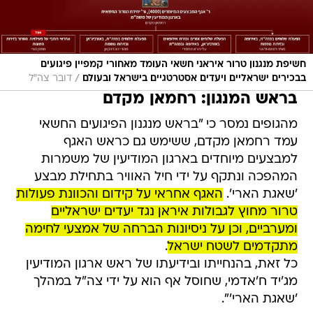
חשיפת מנגנון טרור איראני חשאי העומד מאחורי קמפיין פיגועים
/
בבכירים ישראליים ויעדים אסטרטגיים בישראל ובעולם
דובר צה"ל
בראש המנגון: רחמאן מקדם
מהגופים נמסר כי "בראש מנגנון הפיגועים החשאי
עמד רחמאן מקדם, ששימש גם כראש האגף
למבצעים מיוחדים בארגון המודיעין של משמרות
המהפכה ונתקף על ידי חיל האוויר בתחילת מבצע
'שאגת הארי'.
האגף אחראי על קידום והכוונת פעולות
טרור מחוץ לגבולות איראן נגד יעדים ישראליים
ומערביים, וכן על ניסיונות הברחה של אמצעי לחימה
מתקדמים לשטח ישראל
.
כל זאת, בהנחייתו ובידיעתו של ראש ארגון המודיעין
מג'יד ח'אדמי, שחוסל אף הוא על ידי צה"ל במהלך
'שאגת הארי'".