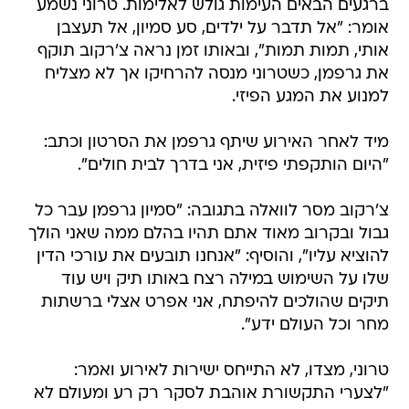
ברגעים הבאים העימות גולש לאלימות. טרוני נשמע
אומר: "אל תדבר על ילדים, סע סמיון, אל תעצבן
אותי, תמות תמות", ובאותו זמן נראה צ'רקוב תוקף
את גרפמן, כשטרוני מנסה להרחיקו אך לא מצליח
למנוע את המגע הפיזי.
מיד לאחר האירוע שיתף גרפמן את הסרטון וכתב:
"היום הותקפתי פיזית, אני בדרך לבית חולים".
צ'רקוב מסר לוואלה בתגובה: "סמיון גרפמן עבר כל
גבול ובקרוב מאוד אתם תהיו בהלם ממה שאני הולך
להוציא עליו", והוסיף: "אנחנו תובעים את עורכי הדין
שלו על השימוש במילה רצח באותו תיק ויש עוד
תיקים שהולכים להיפתח, אני אפרט אצלי ברשתות
מחר וכל העולם ידע".
טרוני, מצדו, לא התייחס ישירות לאירוע ואמר:
"לצערי התקשורת אוהבת לסקר רק רע ומעולם לא