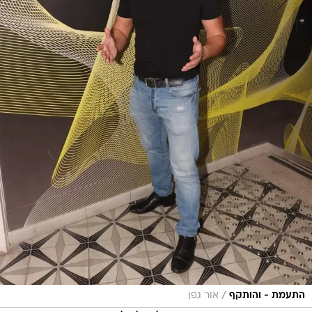
/
התעמת - והותקף
אור גפן