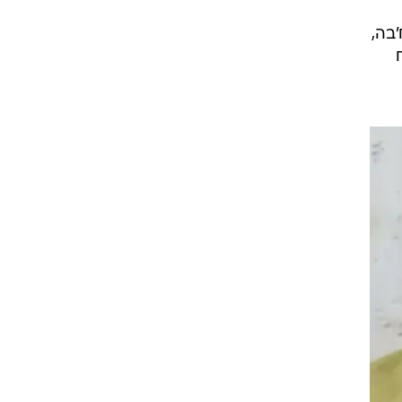
בה,
ח