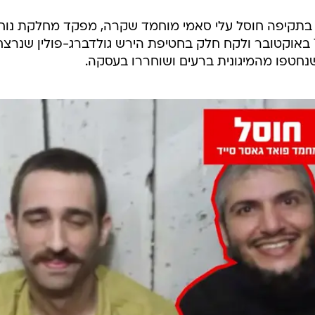
כי בתקיפה חוסל עלי סאמי מוחמד שקרה, מפקד מחלקת נוח'
שפשט לשטח מדינת ישראל בטבח 7 באוקטובר ולקח חלק בחטיפת הירש גולדברג-פולין שנרצ
י שנחטפו מהמיגונית ברעים ושוחררו בעסקה.