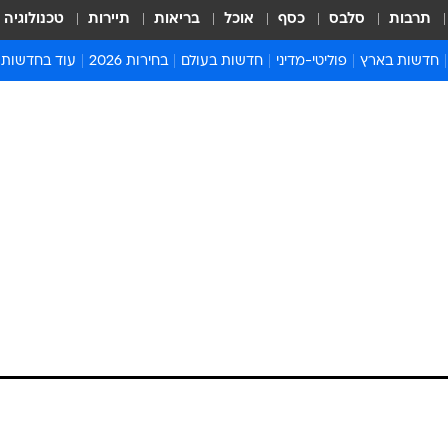
תרבות
סלבס
כסף
אוכל
בריאות
תיירות
טכנולוגיה
חדשות בארץ
פוליטי-מדיני
חדשות בעולם
בחירות 2026
עוד בחדשות
אירועים בארץ
פוליטיקה וממשל
המזרח התיכון
דעות ופרשנויו
חדשות פלילים ומשפט
יחסי חוץ
אירופה
סרי ושלזינגר
חינוך
אמריקה
פרויקטים מיוח
ישראלים בחו"ל
אסיה והפסיפיק
אסור לפספס
בריאות
אפריקה
מדע וסביבה
חברה ורווחה
הנחיות פיקוד 
ארכיון מדורים
זמני כניסת ש
לוח חופשות וח
לוח שנה
חדשות יהדות
חדשות המשפ