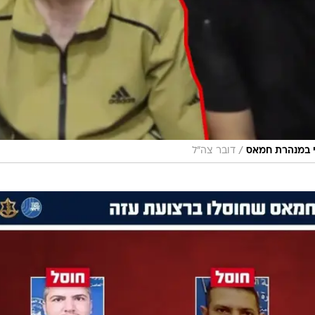
/
י במנהרת חמאס
דובר צה"ל