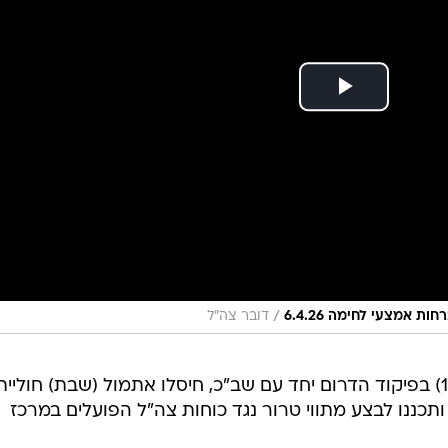
/
אמצעי לחימה 6.4.26
דובר צה"ל
צה"ל הודיע כי כוחות אוגדת עזה (143) בפיקוד הדרום יחד עם שב"כ, חיסלו אתמול (שבת) חוליית
כננו לבצע מתווי טרור נגד כוחות צה"ל הפועלים במרכז