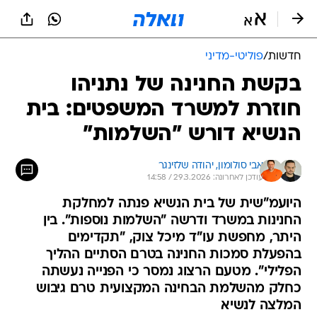
חדשות
/
פוליטי-מדיני
בקשת החנינה של נתניהו
חוזרת למשרד המשפטים: בית
הנשיא דורש "השלמות"
אבי סולומון, 
יהודה שלזינגר
עודכן לאחרונה: 29.3.2026 / 14:58
היועמ"שית של בית הנשיא פנתה למחלקת
החנינות במשרד ודרשה "השלמות נוספות". בין
היתר, מחפשת עו"ד מיכל צוק, "תקדימים
בהפעלת סמכות החנינה בטרם הסתיים ההליך
הפלילי". מטעם הרצוג נמסר כי הפנייה נעשתה
כחלק מהשלמת הבחינה המקצועית טרם גיבוש
המלצה לנשיא