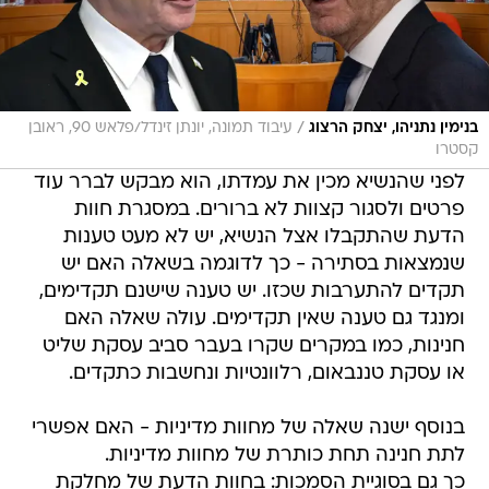
/
בנימין נתניהו, יצחק הרצוג
עיבוד תמונה, יונתן זינדל/פלאש 90, ראובן
קסטרו
לפני שהנשיא מכין את עמדתו, הוא מבקש לברר עוד
פרטים ולסגור קצוות לא ברורים. במסגרת חוות
הדעת שהתקבלו אצל הנשיא, יש לא מעט טענות
שנמצאות בסתירה - כך לדוגמה בשאלה האם יש
תקדים להתערבות שכזו. יש טענה שישנם תקדימים,
ומנגד גם טענה שאין תקדימים. עולה שאלה האם
חנינות, כמו במקרים שקרו בעבר סביב עסקת שליט
או עסקת טננבאום, רלוונטיות ונחשבות כתקדים.
בנוסף ישנה שאלה של מחוות מדיניות - האם אפשרי
לתת חנינה תחת כותרת של מחוות מדיניות.
כך גם בסוגיית הסמכות: בחוות הדעת של מחלקת