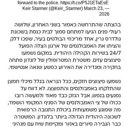
forward to the police.
https://t.co/P5J1ETaEsE
March 23,
— Keir Starmer (@Keir_Starmer)
2026
בהצתה שהתרחשה כאמור בשני האחרון, שלושה
רעולי פנים הגיעו למתחם סמוך לבית כנסת בשכונת
גולדרס גרין, אחד מריכוזי הבולטים בעיר, שפכו דלק
והציתו את האמבולנסים של ארגון הצלה הפועל
24/7 בשירות הקהילה היהודית. במקום נשמעו
פיצוצים עזים. משטרת המטרופולין של לונדון פתחה
בחקירה ומגדירה את האירוע כפשע שנאה אנטישמי.
נשמעו פיצוצים חזקים, ככל הנראה בגלל מיכלי חמצן
שהתלקחו באמבולנסים והתפוצצו. לא דווח על
נפגעים בנפש, אבל הנזק כבד מאוד ולמעשה רובו
ככולו של צי האמבולנסים של הסניף המקומי הושמד,
מה שפוגע משמעותית ביכולת התגובה הרפואית
לשכונה היהודית הגדולה ביותר בלונדון. המשטרה
כבר הגבירה סיורים באזור ומקיימת שיח עם מנהיגי