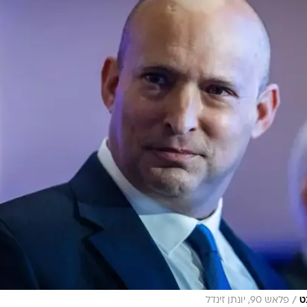
/
ט
פלאש 90, יונתן זינדל