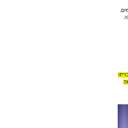
ים.
משלה
ריזו
ה