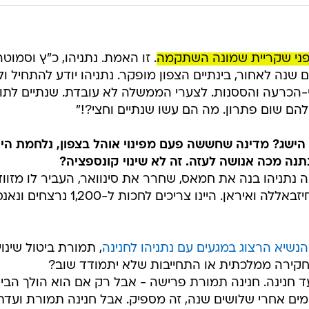
פני שקריית שמונה השתקמה
. זו האמת. נתניהו, כ"ץ וסמוטר
נה לאחור, בינתיים הצפון מופקר. נתניהו יודע להתחיל ול
אי-הכרעה והססנות. לצערי הממשלה לא עובדת. שנתיים לתו
להם שום פתרון. מה הם עשו שנתיים וחצי?!"
ישג? מדינה שחששה פעם מפינוי אוהל בצפון, נלחמת היו
נה מכה אנושה לעזה. זה לא שינוי קונספציה?
יודע לדבר עובדות. במשך 15 שנה נתניהו בנה את חמאס, שחרר את סינוואר, העביר לו מזו
דולרים ויצר מפלצת. אותו דבר מול חיזבאללה ואיראן. היינו צריכים לחכות ל-,200
הנשיא הרצוג במגעים עם נתניהו לחנינה
, תמורת ביטול שינוי
 חקירה ממלכתית או התחייבות שלא יתמודד שוב?
עד חנינה. חנינה תמורת פרישה - אבל רק אם הוא הולך הבי
מים אחרי שלושים שנה, זה מספיק. אבל חנינה תמורת ועדת