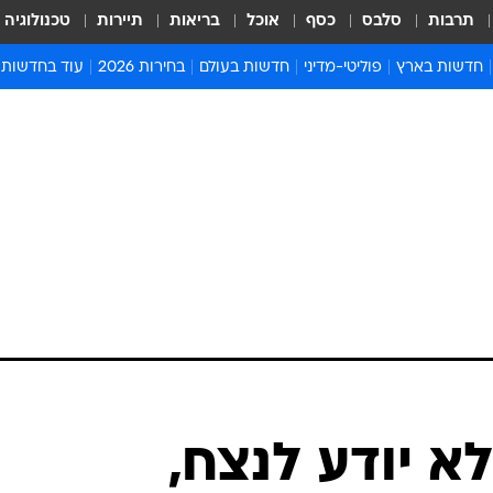
תרבות
סלבס
כסף
אוכל
בריאות
תיירות
טכנולוגיה
חדשות בארץ
פוליטי-מדיני
חדשות בעולם
בחירות 2026
עוד בחדשות
אירועים בארץ
פוליטיקה וממשל
המזרח התיכון
דעות ופרשנויו
חדשות פלילים ומשפט
יחסי חוץ
אירופה
סרי ושלזינגר
חינוך
אמריקה
פרויקטים מיוח
ישראלים בחו"ל
אסיה והפסיפיק
אסור לפספס
בריאות
אפריקה
מדע וסביבה
חברה ורווחה
הנחיות פיקוד 
ארכיון מדורים
זמני כניסת ש
לוח חופשות וח
לוח שנה
חדשות יהדות
לא יודע לנצח,
חדשות המשפ