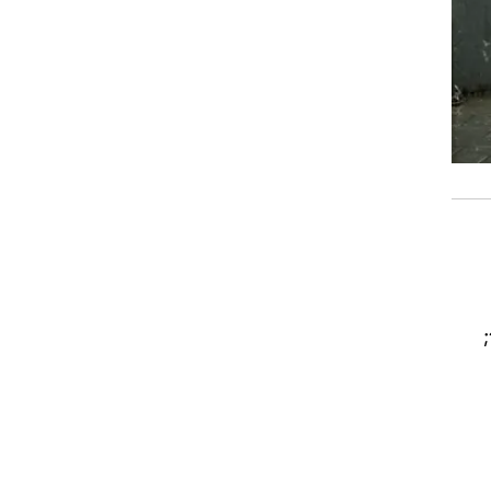
טבריה 10-17; נצרת 10-16; עפולה 9-18; בית שאן 11-18; לוד 11-18; אשדוד 12-18; עין גדי 15-20;