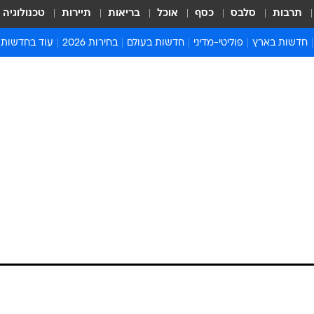
תרבות
סלבס
כסף
אוכל
בריאות
תיירות
טכנולוגיה
חדשות בארץ
פוליטי-מדיני
חדשות בעולם
בחירות 2026
עוד בחדשות
אירועים בארץ
פוליטיקה וממשל
המזרח התיכון
דעות ופרשנויו
חדשות פלילים ומשפט
יחסי חוץ
אירופה
סרי ושלזינגר
חינוך
אמריקה
פרויקטים מיוח
ישראלים בחו"ל
אסיה והפסיפיק
אסור לפספס
בריאות
אפריקה
מדע וסביבה
חברה ורווחה
הנחיות פיקוד 
ארכיון מדורים
זמני כניסת ש
לוח חופשות וח
לוח שנה
חדשות יהדות
חדשות המשפ