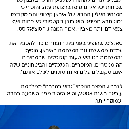
"מבקש לגרום לאותה רמת נזק והרס" בלבנון כפי
שכוחות ישראליים גרמו ברצועת עזה, והוסיף כי
המנהיג העליון החדש של איראן קיצוני יותר מקודמו.
"מוג'תבא חמינאי הוא רודן דיקטטורי לא פחות ואף
צמא דם יותר מאביו", אמר המנהיג הסוציאליסטי.
סאנצ'ס, שהופיע בפני בית הנבחרים כדי להסביר את
עמדת ממשלתו נגד המלחמה באיראן, הוסיף:
"המלחמה הזו היא טעות קולוסלית שהמחירים
ההומניטריים, המוסריים, הכלכליים והביטחוניים שלה
אינם מקובלים עלינו ואיננו מוכנים לשלם אותם".
לדבריו, המצב הנוכחי "גרוע בהרבה" ממלחמת
עיראק בשנת 2003, והוא הזהיר מפני השפעה רחבה
ועמוקה יותר.