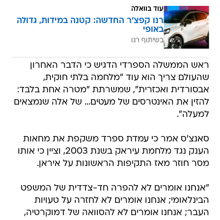
עוד בוואלה
רנו קפצ'ר החדשה: קטנה במידות, גדולה
באופי
בשיתוף רנו
ראש הממשלה הספרדי הדגיש כי הדבר האחרון
שהעולם צריך הוא עוד "מלחמה בלתי חוקית,
אבסורדית ואכזרית", שמשרתת "מטרה אחת בלבד:
להזין את האינטרסים של מעטים... של אלה שנמצאים
למעלה".
סאנצ'ס אמר כי עמדת ספרד משקפת את מחאות
הענק נגד מלחמת עיראק בשנת 2003, וציין כי אותו
מסר חוזר מאז התקיפות הראשונות על איראן.
"אנחנו אומרים לא להפרה חד-צדדית של המשפט
הבינלאומי; אנחנו אומרים לא לחזרה על טעויות
העבר; אנחנו אומרים לא להסוואה של דמוקרטיה,