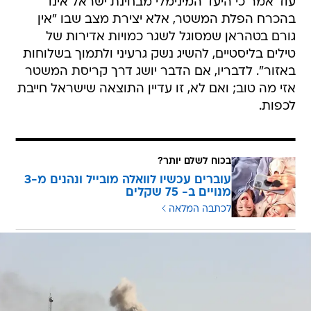
עוד אמר כי היעד המינימלי מבחינת ישראל אינו
בהכרח הפלת המשטר, אלא יצירת מצב שבו "אין
גורם בטהראן שמסוגל לשגר כמויות אדירות של
טילים בליסטיים, להשיג נשק גרעיני ולתמוך בשלוחות
באזור". לדבריו, אם הדבר יושג דרך קריסת המשטר
אזי מה טוב; ואם לא, זו עדיין התוצאה שישראל חייבת
לכפות.
בכוח לשלם יותר?
עוברים עכשיו לוואלה מובייל ונהנים מ-3
מנויים ב- 75 שקלים
לכתבה המלאה