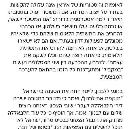
לאומיות והיסטוריות של איראן אינה עלולה להקשות
בעתיד על ייצוב המדינה, אם המשטר ייפול. בתשובתו
תיאר דילמה אסטרטגית ברורה: "אם המשטר יישאר,
או גרסה כלשהי שלו תישאר בשלטון, אז הכרחי
להחריב את התשתית הלאומית שלהם כדי שלא יהיו
מסוגלים לפעולות זדון בעתיד. אם הם לא יישארו
בשלטון, אז אתה לא רוצה להרוס את התשתית
הלאומית, כי אתה רוצה שהם יוכלו לשקם את
עצמם". לדבריו, ההכרעה בין שני המסלולים נעשית
"במקביל" ומתעדכנת כל הזמן בהתאם להערכה
המבצעית.
בנוגע ללבנון, לייטר דחה את הטענה כי ישראל
"תוקפת את לבנון", ואמר כי מדובר בתגובה ישירה
לירי חיזבאללה לעבר יישובי הצפון. "אנחנו רוצים
שלום עם לבנון", אמר, אך הוסיף כי כל עוד חיזבאללה
מחזיק את הגבול הצפוני כבסיס טרור, ישראל לא
תוכל להשלים עם המציאות הזו. "בסופו של דבר,